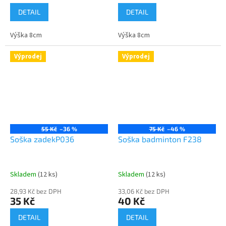
DETAIL
DETAIL
Výška 8cm
Výška 8cm
Výprodej
Výprodej
55 Kč
–36 %
75 Kč
–46 %
Soška zadekP036
Soška badminton F238
Skladem
(12 ks)
Skladem
(12 ks)
28,93 Kč bez DPH
33,06 Kč bez DPH
35 Kč
40 Kč
DETAIL
DETAIL