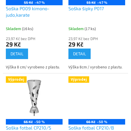
o
55 Kč
–47 %
55 Kč
–47 %
d
Soška P009 kimono-
Soška šipky P017
u
judo,karate
k
t
Skladem
(16 ks)
Skladem
(17 ks)
ů
23,97 Kč bez DPH
23,97 Kč bez DPH
29 Kč
29 Kč
DETAIL
DETAIL
Výška 8 cm/ vyrobeno z plastu.
Výška 8cm / vyrobeno z plastu.
Výprodej
Výprodej
66 Kč
–50 %
66 Kč
–50 %
Soška fotbal CP210/S
Soška fotbal CP210/B