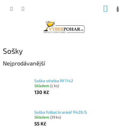
Přejít
NÁKUP
na
obsah
KOŠÍK
Sošky
Nejprodávanější
Soška střelba RF1142
Skladem
(1 ks)
130 Kč
Soška fotbal brankář P429/S
Skladem
(39 ks)
55 Kč