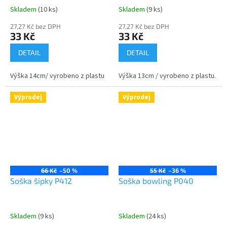
Skladem
(10 ks)
Skladem
(9 ks)
27,27 Kč bez DPH
27,27 Kč bez DPH
33 Kč
33 Kč
DETAIL
DETAIL
Výška 14cm/ vyrobeno z plastu
Výška 13cm / vyrobeno z plastu.
Výprodej
Výprodej
66 Kč
–50 %
55 Kč
–36 %
Soška šipky P412
Soška bowling P040
Skladem
(9 ks)
Skladem
(24 ks)