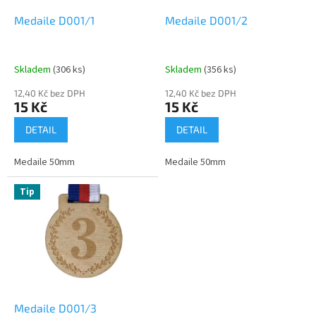
o
d
Medaile D001/1
Medaile D001/2
u
k
t
Skladem
(306 ks)
Skladem
(356 ks)
ů
12,40 Kč bez DPH
12,40 Kč bez DPH
15 Kč
15 Kč
DETAIL
DETAIL
Medaile 50mm
Medaile 50mm
Tip
Medaile D001/3