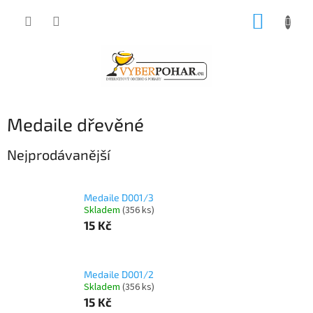
Přejít
NÁKUP
na
obsah
KOŠÍK
Medaile dřevěné
Nejprodávanější
Medaile D001/3
Skladem
(356 ks)
15 Kč
Medaile D001/2
Skladem
(356 ks)
15 Kč