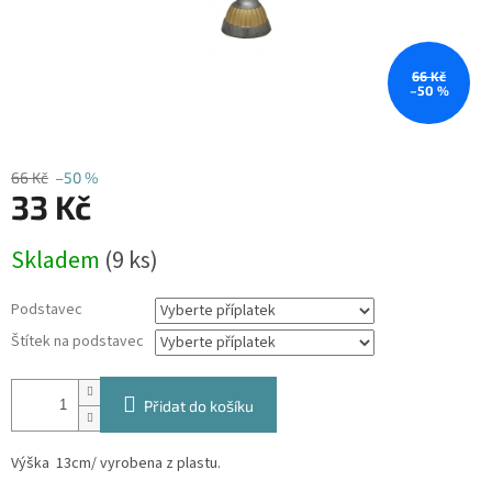
66 Kč
–50 %
66 Kč
–50 %
33 Kč
Měrná
Skladem
(9 ks)
cena:
Podstavec
Štítek na podstavec
Přidat do košíku
Výška 13cm/ vyrobena z plastu.