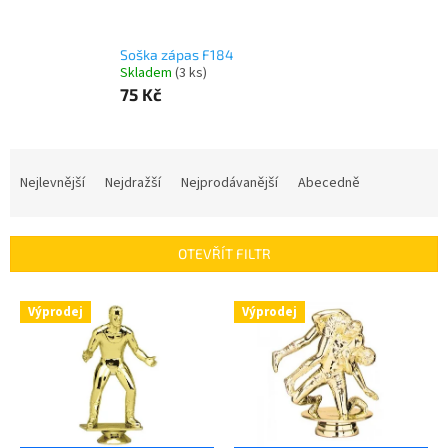
Soška zápas F184
Skladem
(3 ks)
75 Kč
Ř
a
Nejlevnější
Nejdražší
Nejprodávanější
Abecedně
z
e
n
OTEVŘÍT FILTR
í
p
V
r
Výprodej
Výprodej
ý
o
p
d
i
u
s
k
p
t
r
ů