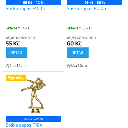
o
95 Kč
–42 %
95 Kč
–36 %
d
Soška zápas FW05
Soška zápas FW06
u
k
t
Skladem
(4 ks)
Skladem
(3 ks)
ů
45,45 Kč bez DPH
49,59 Kč bez DPH
55 Kč
60 Kč
DETAIL
DETAIL
Výška 12cm
Výška 10cm
Výprodej
95 Kč
–21 %
Soška zápas F184