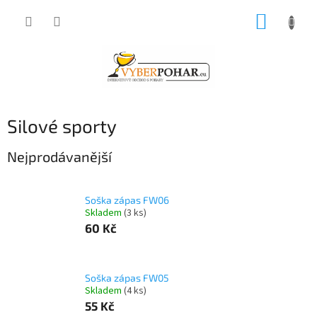
Přejít
NÁKUP
na
obsah
KOŠÍK
Silové sporty
Nejprodávanější
Soška zápas FW06
Skladem
(3 ks)
60 Kč
Soška zápas FW05
Skladem
(4 ks)
55 Kč