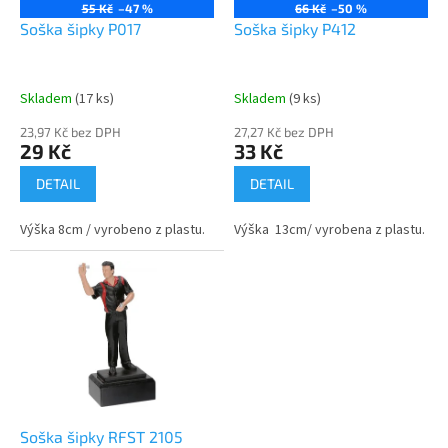
o
55 Kč
–47 %
66 Kč
–50 %
d
Soška šipky P017
Soška šipky P412
u
k
t
Skladem
(17 ks)
Skladem
(9 ks)
ů
23,97 Kč bez DPH
27,27 Kč bez DPH
29 Kč
33 Kč
DETAIL
DETAIL
Výška 8cm / vyrobeno z plastu.
Výška 13cm/ vyrobena z plastu.
Soška šipky RFST 2105