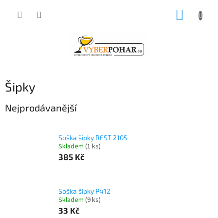
Přejít
NÁKUP
na
obsah
KOŠÍK
Šipky
Nejprodávanější
Soška šipky RFST 2105
Skladem
(1 ks)
385 Kč
Soška šipky P412
Skladem
(9 ks)
33 Kč