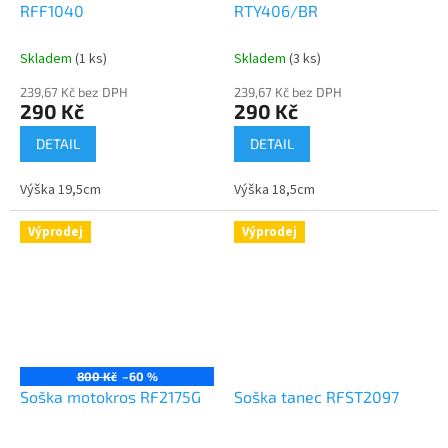
RFF1040
RTY406/BR
Skladem
(1 ks)
Skladem
(3 ks)
239,67 Kč bez DPH
239,67 Kč bez DPH
290 Kč
290 Kč
DETAIL
DETAIL
Výška 19,5cm
Výška 18,5cm
Výprodej
Výprodej
800 Kč
–60 %
Soška motokros RF2175G
Soška tanec RFST2097