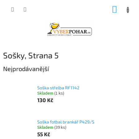
Přejít
NÁKUP
na
obsah
KOŠÍK
Sošky
, Strana 5
Nejprodávanější
Soška střelba RF1142
Skladem
(1 ks)
130 Kč
Soška fotbal brankář P429/S
Skladem
(39 ks)
55 Kč