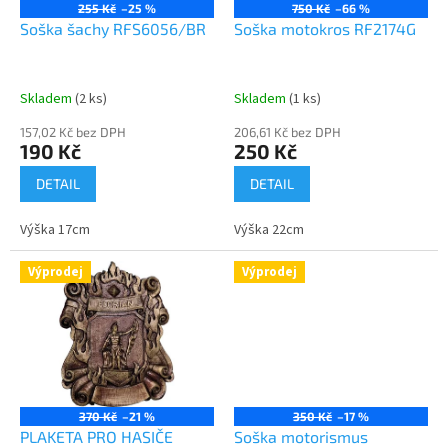
o
255 Kč
–25 %
750 Kč
–66 %
d
Soška šachy RFS6056/BR
Soška motokros RF2174G
u
k
t
Skladem
(2 ks)
Skladem
(1 ks)
ů
157,02 Kč bez DPH
206,61 Kč bez DPH
190 Kč
250 Kč
DETAIL
DETAIL
Výška 17cm
Výška 22cm
Výprodej
Výprodej
370 Kč
–21 %
350 Kč
–17 %
PLAKETA PRO HASIČE
Soška motorismus