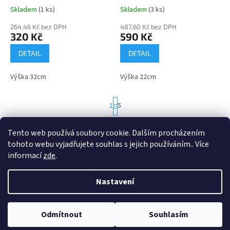
Skladem
(1 ks)
Skladem
(3 ks)
264,46 Kč bez DPH
487,60 Kč bez DPH
320 Kč
590 Kč
DETAIL
DETAIL
Výška 32cm
Výška 22cm
S
1
5
t
r
54
položek celkem
O
á
Tento web používá soubory cookie. Dalším procházením
v
NAHORU
n
l
tohoto webu vyjadřujete souhlas s jejich používáním.. Více
k
á
o
informací
zde
.
v
Z
d
á
a
á
n
Nastavení
c
Vytvořil Shoptet
p
í
í
a
p
t
r
Odmítnout
Souhlasím
Copyright 2026
Vyberpohar.eu
. Všechna práva vyhrazena.
í
v