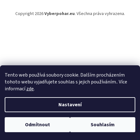
a
t
Copyright 2026
Vyberpohar.eu
. Všechna práva vyhrazena.
í
Tento web používá soubory cookie. Dalším procházením
tohoto webu vyjadřujete souhlas s jejich používáním.. Více
informací
zde
.
Nastavení
Odmítnout
Souhlasím