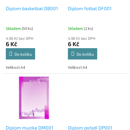
o
d
Diplom basketbal DB001
Diplom fotbal DF001
u
k
t
Skladem
(50 ks)
Skladem
(2 ks)
ů
4,96 Kč bez DPH
4,96 Kč bez DPH
6 Kč
6 Kč
Do košíku
Do košíku
Velikost A4
Velikost A4
Diplom muzika DM001
Diplom pořadí DP001