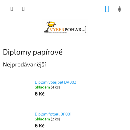
Přejít
NÁKUP
na
obsah
KOŠÍK
Diplomy papírové
Nejprodávanější
Diplom volejbal DV002
Skladem
(4 ks)
6 Kč
Diplom fotbal DF001
Skladem
(2 ks)
6 Kč