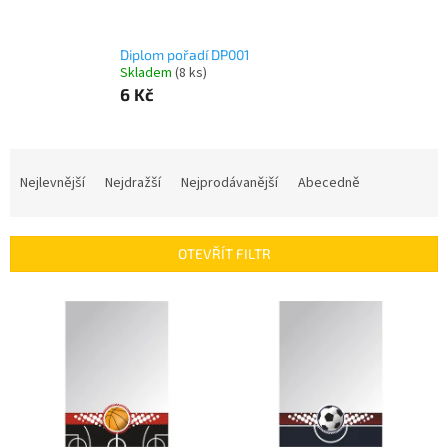
Diplom pořadí DP001
Skladem
(8 ks)
6 Kč
Ř
a
Nejlevnější
Nejdražší
Nejprodávanější
Abecedně
z
e
n
OTEVŘÍT FILTR
í
p
V
r
ý
o
p
d
i
u
s
k
p
t
r
ů