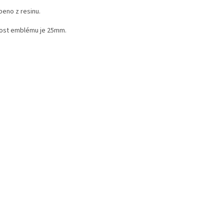
beno z resinu.
kost emblému je 25mm.