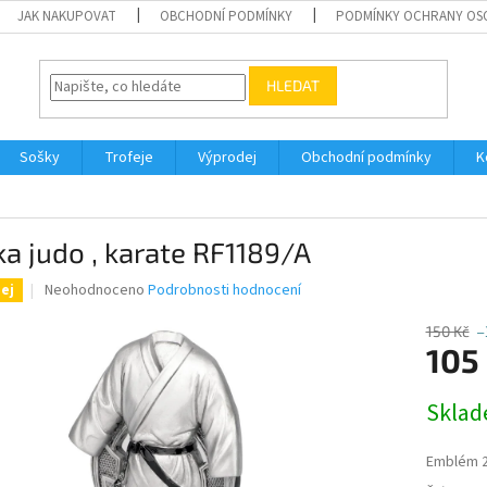
JAK NAKUPOVAT
OBCHODNÍ PODMÍNKY
PODMÍNKY OCHRANY OS
HLEDAT
Sošky
Trofeje
Výprodej
Obchodní podmínky
K
a judo , karate RF1189/A
Průměrné
Neohodnoceno
Podrobnosti hodnocení
ej
hodnocení
produktu
150 Kč
–
je
105
0,0
z
Měrná
Skla
5
cena:
hvězdiček.
Emblém 