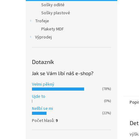
n
Sošky odlité
e
Sošky plastové
l
Trofeje
Plakety MDF
Výprodej
Dotazník
Jak se Vám líbí náš e-shop?
Velmi pěkný
(78%)
Ujde to
(0%)
Popi
Nelíbí se mi
(22%)
Počet hlasů:
9
Det
výšk