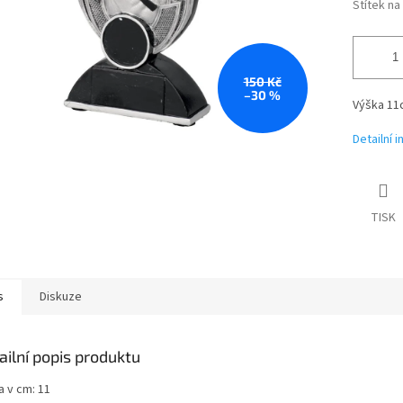
Štítek n
150 Kč
–30 %
Výška 11
Detailní 
TISK
s
Diskuze
ailní popis produktu
a v cm: 11