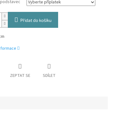
a podstavec
Přidat do košíku
cm
informace
ZEPTAT SE
SDÍLET