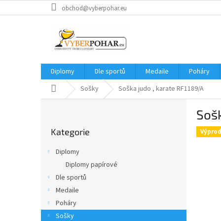
Přejít
obchod@vyberpohar.eu
na
obsah
Diplomy
Dle sportů
Medaile
Poháry
Domů
Sošky
Soška judo , karate RF1189/A
P
Sošk
o
Přeskočit
s
Kategorie
kategorie
Výprod
t
r
Diplomy
a
Diplomy papírové
n
Dle sportů
n
í
Medaile
p
Poháry
a
Sošky