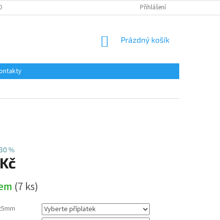
OBNÍCH ÚDAJŮ
Přihlášení
NÁKUPNÍ
Prázdný košík
KOŠÍK
ontakty
30 %
 Kč
dem
(7 ks)
25mm