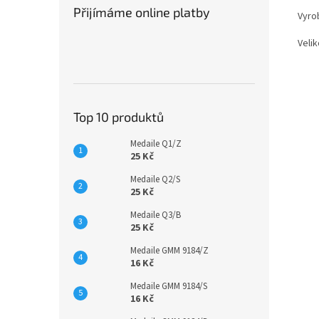
Přijímáme online platby
Vyro
Veli
Top 10 produktů
Medaile Q1/Z
25 Kč
Medaile Q2/S
25 Kč
Medaile Q3/B
25 Kč
Medaile GMM 9184/Z
16 Kč
Medaile GMM 9184/S
16 Kč