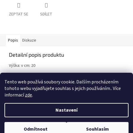
ZEPTAT SE
SDÍLET
Popis
Diskuze
Detailní popis produktu
Výška: v cm: 20
Vyrobeno z resinu.
Tento web používá soubory cookie. Dalším procházením
tohoto webu vyjadřujete souhlas s jejich používáním.. Více
informací
zde
.
Z
á
Nastavení
Vytvořil Shoptet
p
a
t
Odmítnout
Souhlasím
Copyright 2026
Vyberpohar.eu
. Všechna práva vyhrazena.
í