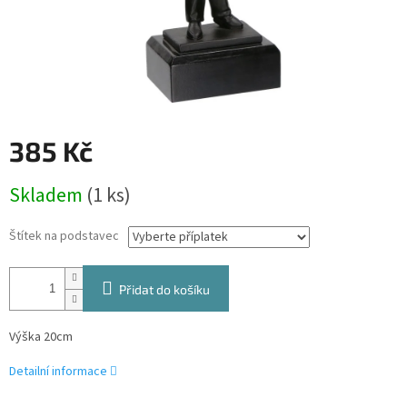
385 Kč
Měrná
Skladem
(1 ks)
cena:
Štítek na podstavec
Přidat do košíku
Výška 20cm
Detailní informace