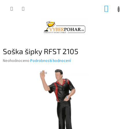
Přejít
NÁKUP
na
obsah
KOŠÍK
Soška šipky RFST 2105
Průměrné
Neohodnoceno
Podrobnosti hodnocení
hodnocení
produktu
je
0,0
z
5
hvězdiček.