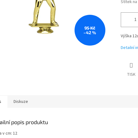
Štítek n
95 Kč
–42 %
Výška 12
Detailní 
TISK
s
Diskuze
ailní popis produktu
a v cm: 12