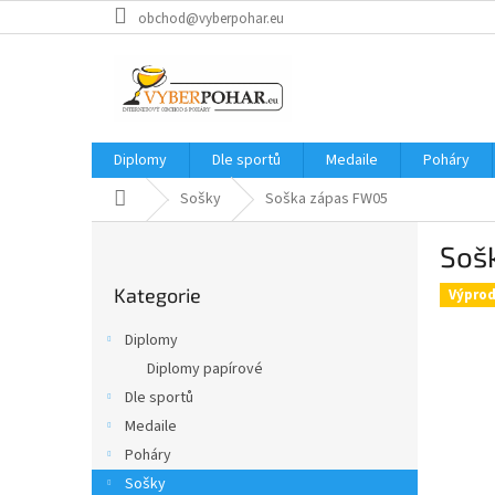
Přejít
obchod@vyberpohar.eu
na
obsah
Diplomy
Dle sportů
Medaile
Poháry
Domů
Sošky
Soška zápas FW05
P
Soš
o
Přeskočit
s
Kategorie
kategorie
Výprod
t
r
Diplomy
a
Diplomy papírové
n
Dle sportů
n
í
Medaile
p
Poháry
a
Sošky