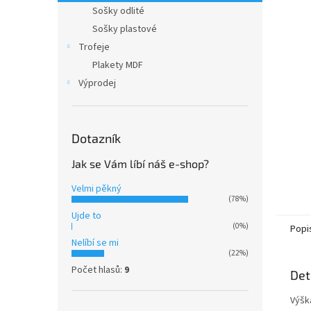
n
Sošky odlité
e
Sošky plastové
l
Trofeje
Plakety MDF
Výprodej
Dotazník
Jak se Vám líbí náš e-shop?
Velmi pěkný
(78%)
Ujde to
(0%)
Popi
Nelíbí se mi
(22%)
Počet hlasů:
9
Det
Výšk