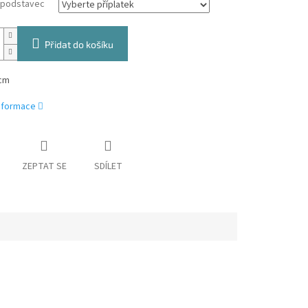
a podstavec
Přidat do košíku
cm
informace
ZEPTAT SE
SDÍLET