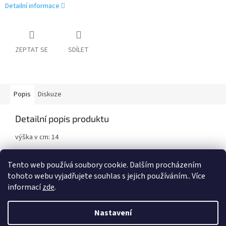
Detailní informace
ZEPTAT SE
SDÍLET
Popis
Diskuze
Detailní popis produktu
výška v cm: 14
Vyrobeno z plastu.
Tento web používá soubory cookie. Dalším procházením
tohoto webu vyjadřujete souhlas s jejich používáním.. Více
informací
zde
.
Z
á
Nastavení
Vytvořil Shoptet
p