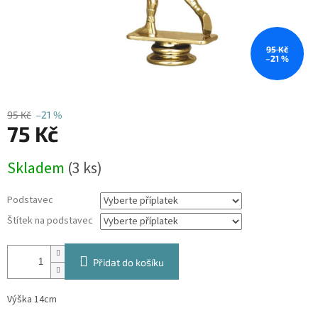
95 Kč
–21 %
95 Kč
–21 %
75 Kč
Měrná
Skladem
(3 ks)
cena:
Podstavec
Štítek na podstavec
Přidat do košíku
Výška 14cm