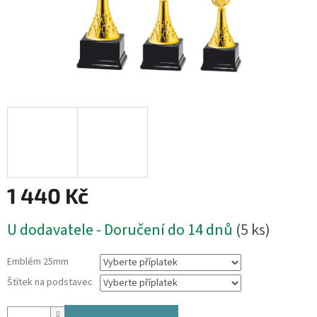
1 440 Kč
Měrná
U dodavatele - Doručení do 14 dnů
(5 ks)
cena:
Emblém 25mm
Štítek na podstavec