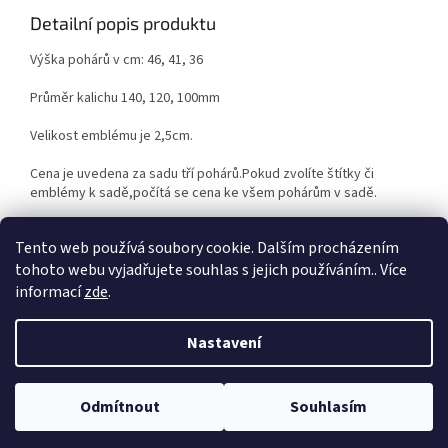
Detailní popis produktu
Výška pohárů v cm: 46, 41, 36
Průměr kalichu 140, 120, 100mm
Velikost emblému je 2,5cm.
Cena je uvedena za sadu tří pohárů.Pokud zvolíte štítky či
emblémy k sadě,počítá se cena ke všem pohárům v sadě.
kov / plast / mramor
Tento web používá soubory cookie. Dalším procházením
tohoto webu vyjadřujete souhlas s jejich používáním.. Více
informací
zde
.
Z
á
Nastavení
Vytvořil Shoptet
p
a
t
Odmítnout
Souhlasím
Copyright 2026
Vyberpohar.eu
. Všechna práva vyhrazena.
í