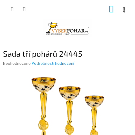
Přejít
NÁKUP
na
obsah
KOŠÍK
Sada tří pohárů 24445
Průměrné
Neohodnoceno
Podrobnosti hodnocení
hodnocení
produktu
je
0,0
z
5
hvězdiček.