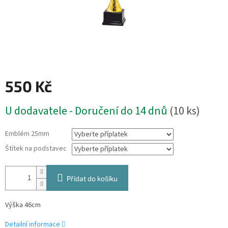
550 Kč
Měrná
U dodavatele - Doručení do 14 dnů
(10 ks)
cena:
Emblém 25mm
Štítek na podstavec
Přidat do košíku
Výška 46cm
Detailní informace