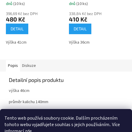
dnů
(10 ks)
dnů
(10 ks)
396,69 Kč bez DPH
338,84 Kč bez DPH
480 Kč
410 Kč
DETAIL
DETAIL
Výška 41cm
Výška 36cm
Popis
Diskuze
Detailní popis produktu
výška 46cm
průměr kalichu 140mm
kov/plast
Tento web používá soubory cookie. Dalším procházením
tohoto webu vyjadřujete souhlas s jejich používáním.. Více
informací
zde
.