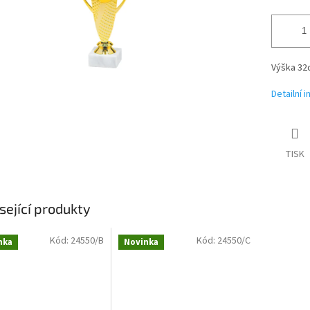
Výška 32
Detailní 
TISK
sející produkty
Kód:
24550/B
Kód:
24550/C
nka
Novinka