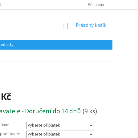
OBNÍCH ÚDAJŮ
Přihlášení
NÁKUPNÍ
Prázdný košík
KOŠÍK
ontakty
 Kč
avatele - Doručení do 14 dnů
(9 ks)
50mm
a podstavec