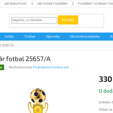
JAK NAKUPOVAT
OBCHODNÍ PODMÍNKY
PODMÍNKY OCHRANY OS
HLEDAT
Sošky
Trofeje
Výprodej
Obchodní podmínky
K
l 25657/A
r fotbal 25657/A
Průměrné
Neohodnoceno
Podrobnosti hodnocení
ka
hodnocení
produktu
330
je
0,0
Měrná
U dod
z
cena:
5
hvězdiček.
Emblém 
Štítek n