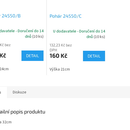
r 24550/B
Pohár 24550/C
davatele - Doručení do 14
U dodavatele - Doručení do 14
dnů
(10 ks)
dnů
(10 ks)
 Kč bez
132,23 Kč bez
DPH
 Kč
160 Kč
DETAIL
DETAIL
 24cm
Výška 21cm
s
Diskuze
ailní popis produktu
a 32cm