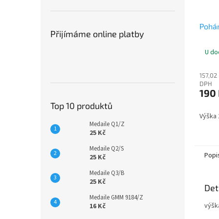
Pohá
Přijímáme online platby
U do
157,02
DPH
190
Top 10 produktů
Výška
Medaile Q1/Z
25 Kč
Medaile Q2/S
Popi
25 Kč
Medaile Q3/B
25 Kč
Det
Medaile GMM 9184/Z
výšk
16 Kč