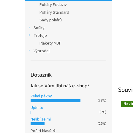
n
Poháry Exkluziv
e
Poháry Standard
l
Sady pohárů
Sošky
Trofeje
Plakety MDF
Výprodej
Dotazník
Jak se Vám líbí náš e-shop?
Souvi
Velmi pěkný
(78%)
Novi
Ujde to
(0%)
Nelíbí se mi
(22%)
Počet hlasů:
9