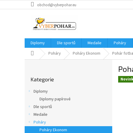
Přejít
obchod@vyberpohar.eu
na
obsah
Diplomy
Dle sportů
Medaile
Poháry
Domů
Poháry
Poháry Ekonom
Pohár fotba
P
Pohá
o
Přeskočit
s
Kategorie
kategorie
Novin
t
r
Diplomy
a
Diplomy papírové
n
Dle sportů
n
í
Medaile
p
Poháry
a
Poháry Ekonom