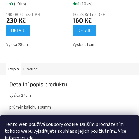
dnů
(10 ks)
dnů
(10 ks)
190,08 Kč bez DPH
132,23 Kč bez DPH
230 Kč
160 Kč
DETAIL
DETAIL
Výška 28cm
Výška 21cm
Popis
Diskuze
Detailní popis produktu
výška 24cm
průměr kalichu 100mm
kov/mramor
Tento web používá soubory cookie. Dalším procházením
tohoto webu vyjadřujete souhlas s jejich používáním.. Více
informací
zde
.