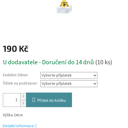
190 Kč
Měrná
U dodavatele - Doručení do 14 dnů
(10 ks)
cena:
Emblém 50mm
Štítek na podstavec
Přidat do košíku
Výška 24cm
Detailní informace