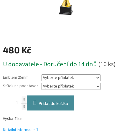
480 Kč
Měrná
U dodavatele - Doručení do 14 dnů
(10 ks)
cena:
Emblém 25mm
Štítek na podstavec
Přidat do košíku
Výška 41cm
Detailní informace