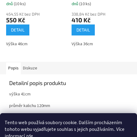
dnů
(10 ks)
dnů
(10 ks)
454,55 Kč bez DPH
338,84 Kč bez DPH
550 Kč
410 Kč
DETAIL
DETAIL
Výška 46cm
Výška 36cm
Popis
Diskuze
Detailní popis produktu
výška 41cm
průměr kalichu 120mm
kov/plast
Tento web používá soubory cookie. Dalším procházením
tohoto webu vyjadřujete souhlas s jejich používáním.. Více
informací
zde
.