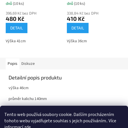
dnů
(10 ks)
dnů
(10 ks)
396,69 Kč bez DPH
338,84 Kč bez DPH
480 Kč
410 Kč
DETAIL
DETAIL
Výška 41cm
Výška 36cm
Popis
Diskuze
Detailní popis produktu
výška 46cm
průměr kalichu 140mm
kov/plast
Tento web používá soubory cookie. Dalším procházením
tohoto webu vyjadřujete souhlas s jejich používáním.. Více
informací
zde
.