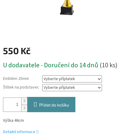
550 Kč
Měrná
U dodavatele - Doručení do 14 dnů
(10 ks)
cena:
Emblém 25mm
Štítek na podstavec
Přidat do košíku
Výška 46cm
Detailní informace