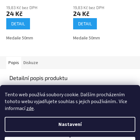
19,83 Kč bez DPH
19,83 Kč bez DPH
24 Kč
24 Kč
DETAIL
DETAIL
Medaile 50mm
Medaile 50mm
Popis
Diskuze
Detailní popis produktu
Medaile o průměru 50mm
Tento web používá soubory cookie. Dalším procházením
tohoto webu vyjadřujete souhlas s jejich používáním.. Více
informací
zde
.
Z
á
Nastavení
Vytvořil Shoptet
p
a