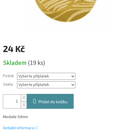
24 Kč
Měrná
Skladem
(19 ks)
cena:
Potisk
Stuha
Přidat do košíku
Medaile 50mm
Detailní informace