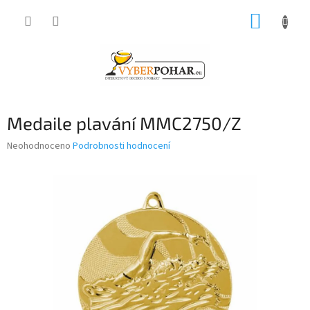
Přejít
NÁKUP
na
obsah
KOŠÍK
Medaile plavání MMC2750/Z
Průměrné
Neohodnoceno
Podrobnosti hodnocení
hodnocení
produktu
je
0,0
z
5
hvězdiček.