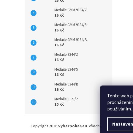
25 Kč
Medaile GMM 9184/Z
16 Kč
Medaile GMM 9184/S
16 Kč
Medaile GMM 9184/B
16 Kč
Medaile 9344/Z
16 Kč
Medaile 9344/S
16 Kč
Medaile 9344/B
16 Kč
Tento web po
Medaile 9127/Z
procházením 
10 Kč
používáním..
Z
á
Nastaven
Copyright 2026
Vyberpohar.eu
. Všechna práva vyhrazena
p