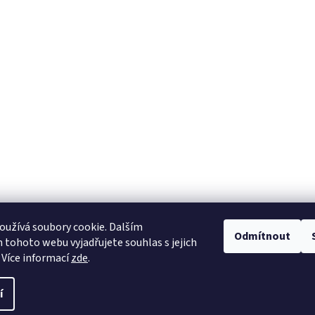
užívá soubory cookie. Dalším
Odmítnout
tohoto webu vyjadřujete souhlas s jejich
 Více informací
zde
.
í
.