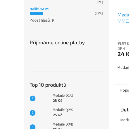
(0%)
Nelíbí se mi
(22%)
Medai
Počet hlasů:
9
MMC
Přijímáme online platby
19,83 
DPH
24 
Medai
Top 10 produktů
Popi
Medaile Q1/Z
25 Kč
Det
Medaile Q2/S
25 Kč
Meda
Medaile Q3/B