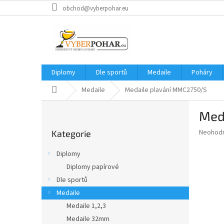
Přejít
obchod@vyberpohar.eu
na
obsah
Diplomy
Dle sportů
Medaile
Poháry
Domů
Medaile
Medaile plavání MMC2750/S
P
Med
o
Přeskočit
s
Průměr
Neohod
Kategorie
kategorie
t
hodnoce
r
produkt
Diplomy
a
je
Diplomy papírové
0,0
n
z
Dle sportů
n
5
í
Medaile
hvězdič
p
Medaile 1,2,3
a
Medaile 32mm