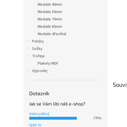
n
Medaile 40mm
e
Medaile 50mm
l
Medaile 70mm
Medaile 80mm
Medaile dřevěné
Poháry
Sošky
Trofeje
Plakety MDF
Výprodej
Souvi
Dotazník
Jak se Vám líbí náš e-shop?
Velmi pěkný
(78%)
Ujde to