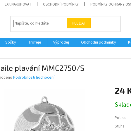
JAK NAKUPOVAT
OBCHODNÍ PODMÍNKY
PODMÍNKY OCHRANY OS
HLEDAT
Sošky
Trofeje
Výprodej
Obchodní podmínky
K
aile plavání MMC2750/S
né
noceno
Podrobnosti hodnocení
ní
24 
u
Měrná
Skla
cena:
ek.
Potisk
Stuha