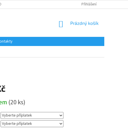
OBNÍCH ÚDAJŮ
Přihlášení
NÁKUPNÍ
Prázdný košík
KOŠÍK
ontakty
Kč
dem
(20 ks)