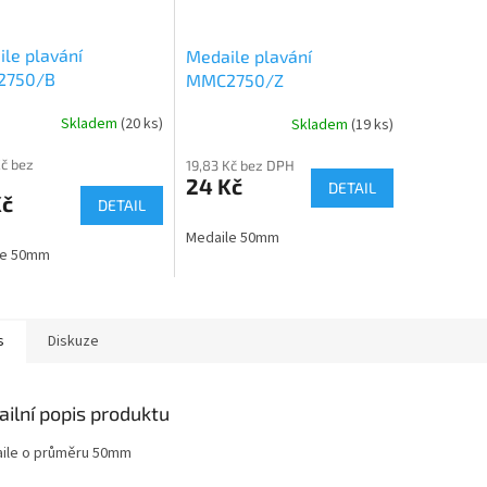
le plavání
Medaile plavání
2750/B
MMC2750/Z
Skladem
(20 ks)
Skladem
(19 ks)
Kč bez
19,83 Kč bez DPH
24 Kč
DETAIL
Kč
DETAIL
Medaile 50mm
le 50mm
s
Diskuze
ailní popis produktu
ile o průměru 50mm