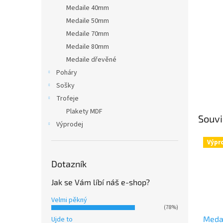
n
Medaile 40mm
e
Medaile 50mm
l
Medaile 70mm
Medaile 80mm
Medaile dřevěné
Poháry
Sošky
Trofeje
Plakety MDF
Souvi
Výprodej
Výpr
Dotazník
Jak se Vám líbí náš e-shop?
Velmi pěkný
(78%)
Medai
Ujde to