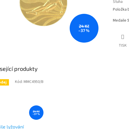
Stuha
Položka 
Medaile
24 Kč
–37 %
TISK
sející produkty
Kód:
MMC4950/B
odej
24 Kč
–37 %
le lyžování