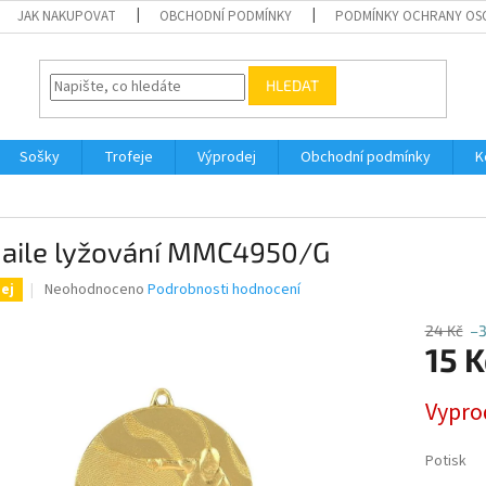
JAK NAKUPOVAT
OBCHODNÍ PODMÍNKY
PODMÍNKY OCHRANY OS
HLEDAT
Sošky
Trofeje
Výprodej
Obchodní podmínky
K
aile lyžování MMC4950/G
Průměrné
Neohodnoceno
Podrobnosti hodnocení
ej
hodnocení
produktu
24 Kč
–
je
15 K
0,0
z
Měrná
Vypro
5
cena:
hvězdiček.
Potisk