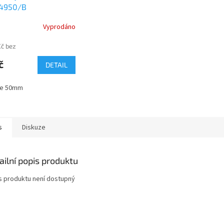
4950/B
Vyprodáno
Kč bez
č
DETAIL
le 50mm
s
Diskuze
ailní popis produktu
s produktu není dostupný