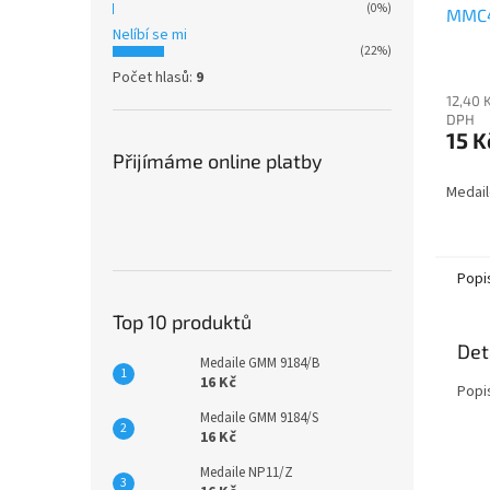
(0%)
MMC
Nelíbí se mi
(22%)
Počet hlasů:
9
12,40 
DPH
15 K
Přijímáme online platby
Medai
Popi
Top 10 produktů
Det
Medaile GMM 9184/B
16 Kč
Popi
Medaile GMM 9184/S
16 Kč
Medaile NP11/Z