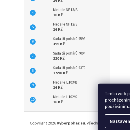
16 Kč
Medaile NP13/B
16 Kč
Medaile NP12/S
16 Kč
Sada tří pohárů 9599
395 Kč
Sada tří pohárů 4004
220 Kč
Sada tří pohárů 9370
1 590 Kč
Medaile IL103/B
16 Kč
Tento web po
Medaile IL102/S
procházením 
16 Kč
používáním..
Z
á
Nastaven
Copyright 2026
Vyberpohar.eu
. Všechna práva vyhrazena
p