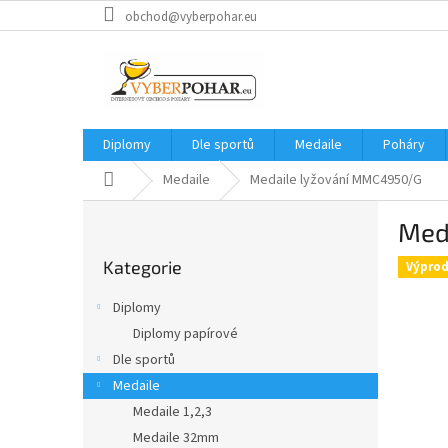
Přejít
obchod@vyberpohar.eu
na
obsah
Diplomy
Dle sportů
Medaile
Poháry
Domů
Medaile
Medaile lyžování MMC4950/G
P
Med
o
Přeskočit
s
Kategorie
kategorie
Výprod
t
r
Diplomy
a
Diplomy papírové
n
Dle sportů
n
í
Medaile
p
Medaile 1,2,3
a
Medaile 32mm