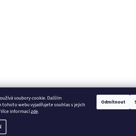
užívá soubory cookie. Dalším
Odmítnout
tohoto webu vyjadřujete souhlas s jejich
 Více informací
zde
.
í
.