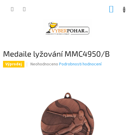
Přejít
NÁKUP
na
obsah
KOŠÍK
Medaile lyžování MMC4950/B
Průměrné
Neohodnoceno
Podrobnosti hodnocení
Výprodej
hodnocení
produktu
je
0,0
z
5
hvězdiček.