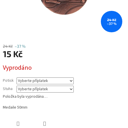
24 Kč
–37 %
24 Kč
–37 %
15 Kč
Měrná
Vyprodáno
cena:
Potisk
Stuha
Položka byla vyprodána…
Medaile 50mm