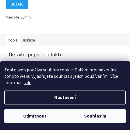
DETAIL
Medaile 50mm
Popis
Diskuze
Detailní popis produktu
Popis produktu není dostupný
Tento web používá soubory cookie. Dalším procházením
tohoto webu vyjadřujete souhlas s jejich používáním.. Více
informací
zde
.
Z
á
Nastavení
Vytvořil Shoptet
p
a
t
Odmítnout
Souhlasím
Copyright 2026
Vyberpohar.eu
. Všechna práva vyhrazena.
í