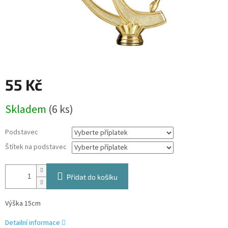
55 Kč
Měrná
Skladem
(6 ks)
cena:
Podstavec
Štítek na podstavec
Přidat do košíku
Výška 15cm
Detailní informace