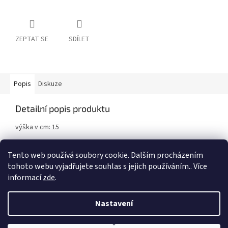
ZEPTAT SE
SDÍLET
Popis
Diskuze
Detailní popis produktu
výška v cm: 15
Vyrobeno z plastu.
Tento web používá soubory cookie. Dalším procházením
tohoto webu vyjadřujete souhlas s jejich používáním.. Více
informací
zde
.
Z
á
Nastavení
Vytvořil Shoptet
p
a