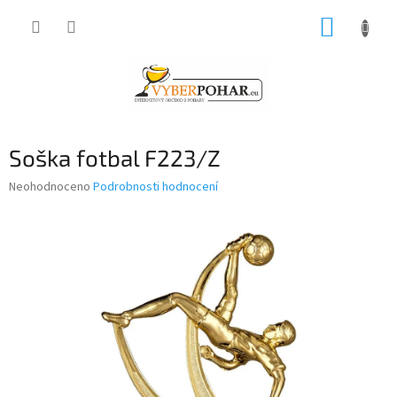
Přejít
NÁKUP
na
obsah
KOŠÍK
Soška fotbal F223/Z
Průměrné
Neohodnoceno
Podrobnosti hodnocení
hodnocení
produktu
je
0,0
z
5
hvězdiček.