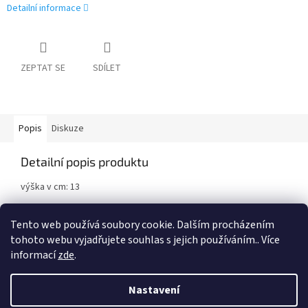
Detailní informace
ZEPTAT SE
SDÍLET
Popis
Diskuze
Detailní popis produktu
výška v cm: 13
Vyrobeno z plastu.
Tento web používá soubory cookie. Dalším procházením
tohoto webu vyjadřujete souhlas s jejich používáním.. Více
informací
zde
.
Z
á
Nastavení
Vytvořil Shoptet
p