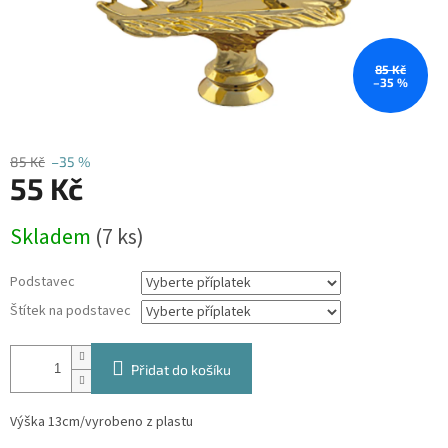
85 Kč
–35 %
85 Kč
–35 %
55 Kč
Měrná
Skladem
(7 ks)
cena:
Podstavec
Štítek na podstavec
Přidat do košíku
Výška 13cm/vyrobeno z plastu