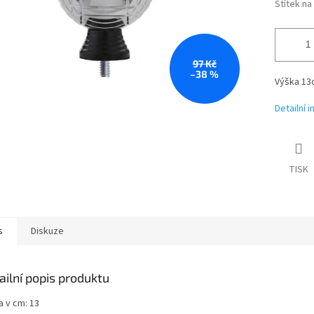
Štítek n
97 Kč
–38 %
Výška 13
Detailní 
TISK
s
Diskuze
ailní popis produktu
a v cm: 13