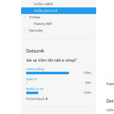
n
Sošky odlité
e
Sošky plastové
l
Trofeje
Plakety MDF
Výprodej
Dotazník
Jak se Vám líbí náš e-shop?
Velmi pěkný
(78%)
Ujde to
(0%)
Popi
Nelíbí se mi
(22%)
Počet hlasů:
9
Det
Výšk