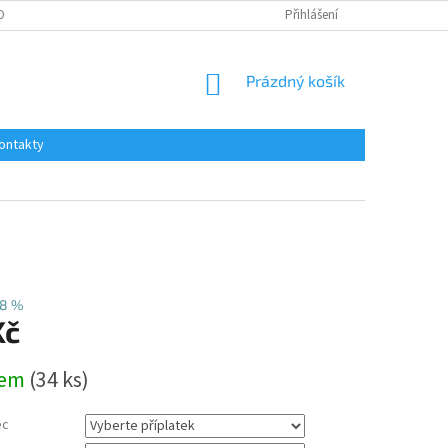
OBNÍCH ÚDAJŮ
Přihlášení
NÁKUPNÍ
Prázdný košík
KOŠÍK
ontakty
8 %
Kč
dem
(34 ks)
ec