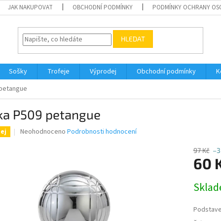
JAK NAKUPOVAT
OBCHODNÍ PODMÍNKY
PODMÍNKY OCHRANY OS
HLEDAT
Sošky
Trofeje
Výprodej
Obchodní podmínky
K
 petangue
ka P509 petangue
Průměrné
Neohodnoceno
Podrobnosti hodnocení
ej
hodnocení
produktu
97 Kč
–3
je
60 
0,0
z
Měrná
Skla
5
cena:
hvězdiček.
Podstav