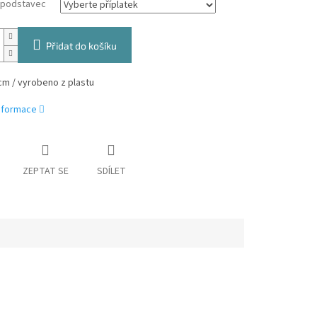
a podstavec
Přidat do košíku
cm / vyrobeno z plastu
informace
ZEPTAT SE
SDÍLET