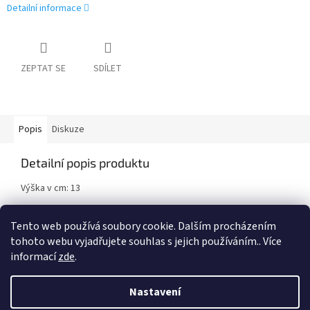
Detailní informace
ZEPTAT SE
SDÍLET
Popis
Diskuze
Detailní popis produktu
Výška v cm: 13
Vyrobeno z plastu.
Tento web používá soubory cookie. Dalším procházením
tohoto webu vyjadřujete souhlas s jejich používáním.. Více
informací
zde
.
Z
á
Nastavení
Vytvořil Shoptet
p