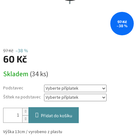
97 Kč
–38 %
97 Kč
–38 %
60 Kč
Měrná
Skladem
(34 ks)
cena:
Podstavec
Štítek na podstavec
Přidat do košíku
Výška 13cm / vyrobeno z plastu