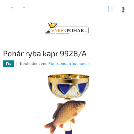
Přejít
NÁKUP
na
obsah
KOŠÍK
Pohár ryba kapr 9928/A
Průměrné
Neohodnoceno
Podrobnosti hodnocení
Tip
hodnocení
produktu
je
0,0
z
5
hvězdiček.