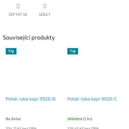
ZEPTAT SE
SDÍLET
Související produkty
Tip
Tip
Pohár ryba kapr 9928/B
Pohár ryba kapr 9928/C
Na dotaz
Skladem
(1 ks)
334,71 Kč bez DPH
326,45 Kč bez DPH