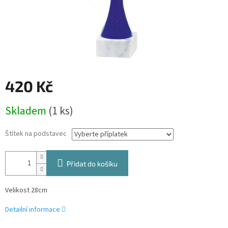
420 Kč
Měrná
Skladem
(1 ks)
cena:
Štítek na podstavec
Přidat do košíku
Velikost 28cm
Detailní informace