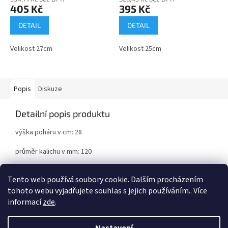
405 Kč
395 Kč
DETAIL
DETAIL
Velikost 27cm
Velikost 25cm
Popis
Diskuze
Detailní popis produktu
výška poháru v cm: 28
průměr kalichu v mm: 120
kov/plastik/mramor
Tento web používá soubory cookie. Dalším procházením
tohoto webu vyjadřujete souhlas s jejich používáním.. Více
informací
zde
.
Z
á