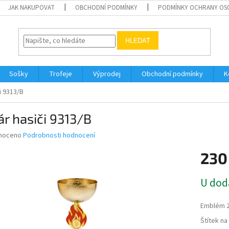
JAK NAKUPOVAT
OBCHODNÍ PODMÍNKY
PODMÍNKY OCHRANY OS
HLEDAT
Sošky
Trofeje
Výprodej
Obchodní podmínky
K
i 9313/B
r hasiči 9313/B
né
noceno
Podrobnosti hodnocení
ní
230
u
Měrná
U dod
cena:
ek.
Emblém 
Štítek n