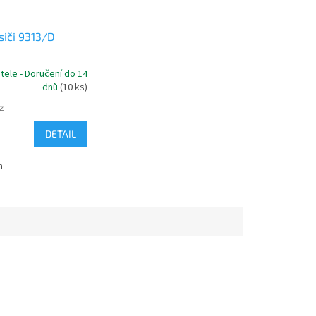
siči 9313/D
tele - Doručení do 14
dnů
(10 ks)
z
DETAIL
m