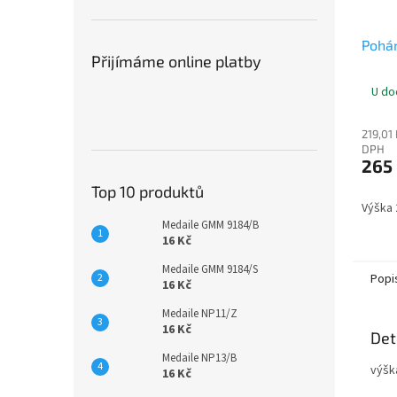
Pohár
Přijímáme online platby
U do
219,01
DPH
265
Top 10 produktů
Výška
Medaile GMM 9184/B
16 Kč
Medaile GMM 9184/S
Popi
16 Kč
Medaile NP11/Z
16 Kč
Det
Medaile NP13/B
výšk
16 Kč