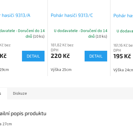
 hasiči 9313/A
Pohár hasiči 9313/C
Pohár ha
davatele - Doručení do 14
U dodavatele - Doručení do 14
U dodava
dnů
(10 ks)
dnů
(10 ks)
 Kč bez
181,82 Kč bez
161,16 Kč be
DPH
DPH
 Kč
220 Kč
195 Kč
DETAIL
DETAIL
 29cm
Výška 25cm
Výška 24c
s
Diskuze
ailní popis produktu
a 27cm