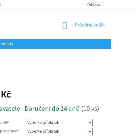
OBNÍCH ÚDAJŮ
Přihlášení
NÁKUPNÍ
Prázdný košík
KOŠÍK
ontakty
 Kč
avatele - Doručení do 14 dnů
(10 ks)
25mm
a podstavec