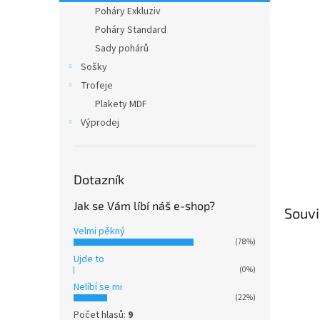
n
Poháry Exkluziv
e
Poháry Standard
l
Sady pohárů
Sošky
Trofeje
Plakety MDF
Výprodej
Dotazník
Jak se Vám líbí náš e-shop?
Souvi
Velmi pěkný
(78%)
Ujde to
(0%)
Nelíbí se mi
(22%)
Počet hlasů:
9