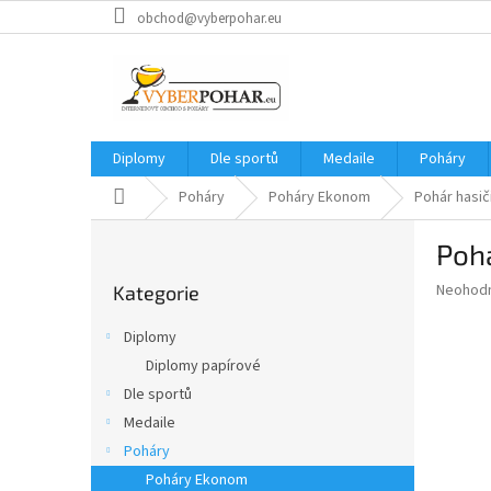
Přejít
obchod@vyberpohar.eu
na
obsah
Diplomy
Dle sportů
Medaile
Poháry
Domů
Poháry
Poháry Ekonom
Pohár hasič
P
Pohá
o
Přeskočit
s
Průměr
Neohod
Kategorie
kategorie
t
hodnoce
r
produkt
Diplomy
a
je
Diplomy papírové
0,0
n
z
Dle sportů
n
5
í
Medaile
hvězdič
p
Poháry
a
Poháry Ekonom