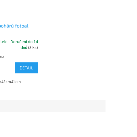
pohárů fotbal
tele - Doručení do 14
dnů
(3 ks)
bez
DETAIL
cm43cm41cm