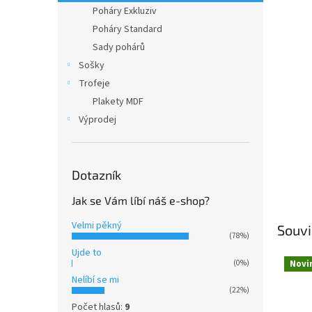
n
Poháry Exkluziv
e
Poháry Standard
l
Sady pohárů
Sošky
Trofeje
Plakety MDF
Výprodej
Dotazník
Jak se Vám líbí náš e-shop?
Velmi pěkný
Souvi
(78%)
Ujde to
Novi
(0%)
Nelíbí se mi
(22%)
Počet hlasů:
9