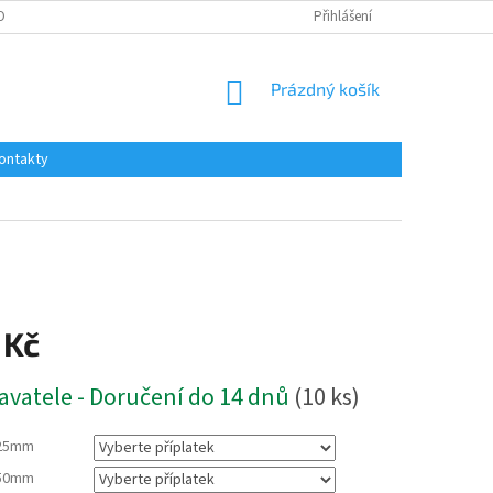
OBNÍCH ÚDAJŮ
Přihlášení
NÁKUPNÍ
Prázdný košík
KOŠÍK
ontakty
 Kč
avatele - Doručení do 14 dnů
(10 ks)
25mm
50mm