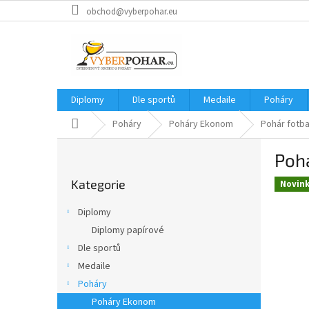
Přejít
obchod@vyberpohar.eu
na
obsah
Diplomy
Dle sportů
Medaile
Poháry
Domů
Poháry
Poháry Ekonom
Pohár fotba
P
Pohá
o
Přeskočit
s
Kategorie
kategorie
Novin
t
r
Diplomy
a
Diplomy papírové
n
Dle sportů
n
í
Medaile
p
Poháry
a
Poháry Ekonom