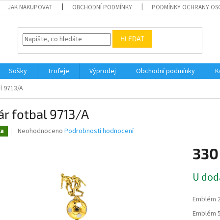
JAK NAKUPOVAT
OBCHODNÍ PODMÍNKY
PODMÍNKY OCHRANY OS
HLEDAT
Sošky
Trofeje
Výprodej
Obchodní podmínky
K
l 9713/A
r fotbal 9713/A
Průměrné
Neohodnoceno
Podrobnosti hodnocení
ka
hodnocení
produktu
330
je
0,0
Měrná
U dod
z
cena:
5
hvězdiček.
Emblém 
Emblém 