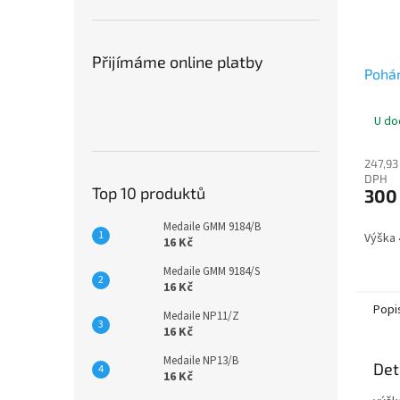
Přijímáme online platby
Pohár
U do
247,93
DPH
Top 10 produktů
300
Medaile GMM 9184/B
Výška
16 Kč
Medaile GMM 9184/S
16 Kč
Popi
Medaile NP11/Z
16 Kč
Medaile NP13/B
Det
16 Kč