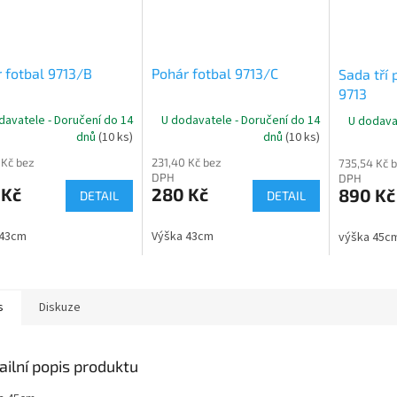
 fotbal 9713/B
Pohár fotbal 9713/C
Sada tří 
9713
davatele - Doručení do 14
U dodavatele - Doručení do 14
U dodava
dnů
(10 ks)
dnů
(10 ks)
 Kč bez
231,40 Kč bez
735,54 Kč 
DPH
DPH
 Kč
280 Kč
890 Kč
DETAIL
DETAIL
 43cm
Výška 43cm
výška 45
s
Diskuze
ailní popis produktu