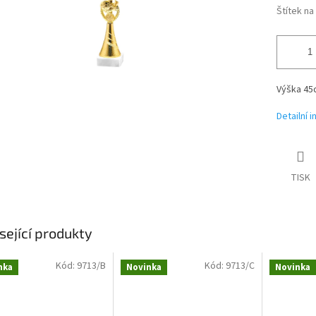
Štítek n
Výška 45
Detailní 
TISK
sející produkty
Kód:
9713/B
Kód:
9713/C
nka
Novinka
Novinka