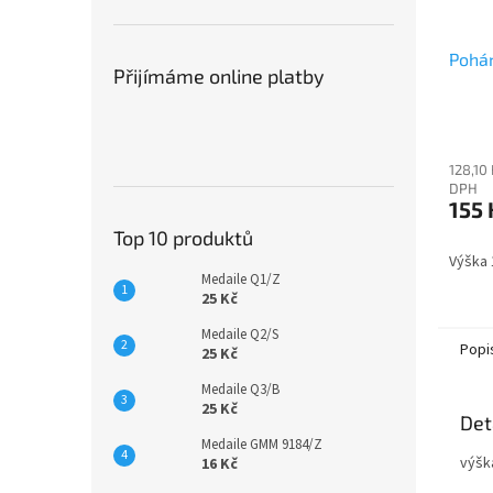
Pohá
Přijímáme online platby
128,10
DPH
155 
Top 10 produktů
Výška
Medaile Q1/Z
25 Kč
Medaile Q2/S
Popi
25 Kč
Medaile Q3/B
25 Kč
Det
Medaile GMM 9184/Z
výšk
16 Kč