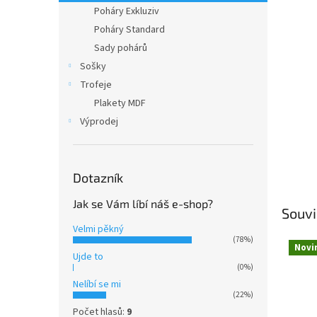
n
Poháry Exkluziv
e
Poháry Standard
l
Sady pohárů
Sošky
Trofeje
Plakety MDF
Výprodej
Dotazník
Jak se Vám líbí náš e-shop?
Souvi
Velmi pěkný
(78%)
Novi
Ujde to
(0%)
Nelíbí se mi
(22%)
Počet hlasů:
9