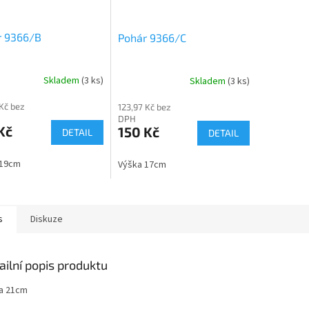
r 9366/B
Pohár 9366/C
Skladem
(3 ks)
Skladem
(3 ks)
 Kč bez
123,97 Kč bez
DPH
Kč
150 Kč
DETAIL
DETAIL
 19cm
Výška 17cm
s
Diskuze
ailní popis produktu
a 21cm