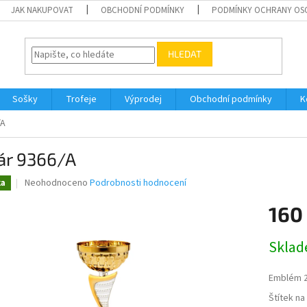
JAK NAKUPOVAT
OBCHODNÍ PODMÍNKY
PODMÍNKY OCHRANY OS
HLEDAT
Sošky
Trofeje
Výprodej
Obchodní podmínky
K
/A
ár 9366/A
Průměrné
Neohodnoceno
Podrobnosti hodnocení
ka
hodnocení
produktu
160
je
0,0
Měrná
Skla
z
cena:
5
hvězdiček.
Emblém 
Štítek n