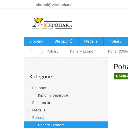
Přejít
obchod@vyberpohar.eu
na
obsah
Diplomy
Dle sportů
Medaile
Poháry
Domů
Poháry
Poháry Ekonom
Pohár 9366
P
Poh
o
Přeskočit
s
Kategorie
kategorie
Novin
t
r
Diplomy
a
Diplomy papírové
n
Dle sportů
n
í
Medaile
p
Poháry
a
Poháry Ekonom