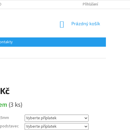
OBNÍCH ÚDAJŮ
Přihlášení
NÁKUPNÍ
Prázdný košík
KOŠÍK
ontakty
 Kč
dem
(3 ks)
25mm
a podstavec