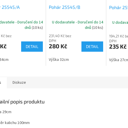
r 25545/A
Pohár 25545/B
Pohár 2
davatele - Doručení do 14
U dodavatele - Doručení do 14
U dodava
dnů
(10 ks)
dnů
(10 ks)
 Kč bez
231,40 Kč bez
194,21 Kč b
DPH
DPH
 Kč
280 Kč
235 Kč
DETAIL
DETAIL
 34cm
Výška 32cm
Výška 27c
s
Diskuze
ailní popis produktu
a 29cm
ěr kalichu 100mm