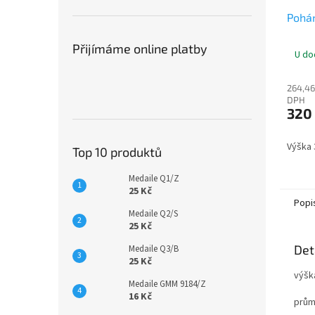
Pohá
Přijímáme online platby
U do
264,46
DPH
320
Výška
Top 10 produktů
Medaile Q1/Z
25 Kč
Popi
Medaile Q2/S
25 Kč
Det
Medaile Q3/B
25 Kč
výšk
Medaile GMM 9184/Z
16 Kč
prům