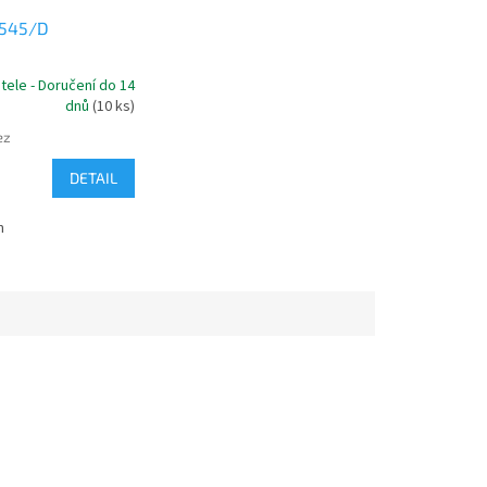
5545/D
tele - Doručení do 14
dnů
(10 ks)
ez
DETAIL
m