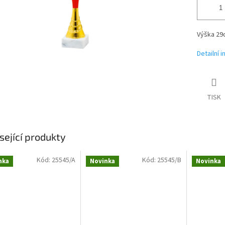
Výška 29
Detailní 
TISK
sející produkty
Kód:
25545/A
Kód:
25545/B
nka
Novinka
Novinka