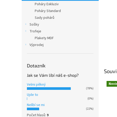
n
Poháry Exkluziv
e
Poháry Standard
l
Sady pohárů
Sošky
Trofeje
Plakety MDF
Výprodej
Dotazník
Souvi
Jak se Vám líbí náš e-shop?
Novi
Velmi pěkný
(78%)
Ujde to
(0%)
Nelíbí se mi
(22%)
Počet hlasů:
9