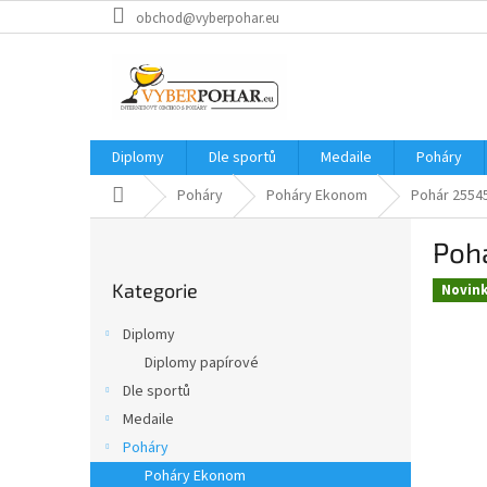
Přejít
obchod@vyberpohar.eu
na
obsah
Diplomy
Dle sportů
Medaile
Poháry
Domů
Poháry
Poháry Ekonom
Pohár 2554
P
Poh
o
Přeskočit
s
Kategorie
kategorie
Novin
t
r
Diplomy
a
Diplomy papírové
n
Dle sportů
n
í
Medaile
p
Poháry
a
Poháry Ekonom