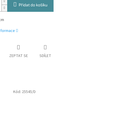
Přidat do košíku
cm
informace
ZEPTAT SE
SDÍLET
Kód:
25545/D