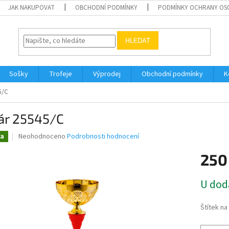
JAK NAKUPOVAT
OBCHODNÍ PODMÍNKY
PODMÍNKY OCHRANY OS
HLEDAT
Sošky
Trofeje
Výprodej
Obchodní podmínky
K
5/C
ár 25545/C
Průměrné
Neohodnoceno
Podrobnosti hodnocení
ka
hodnocení
produktu
250
je
0,0
Měrná
U dod
z
cena:
5
hvězdiček.
Štítek n