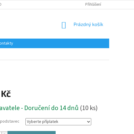
OBNÍCH ÚDAJŮ
Přihlášení
NÁKUPNÍ
Prázdný košík
KOŠÍK
ontakty
 Kč
avatele - Doručení do 14 dnů
(10 ks)
a podstavec