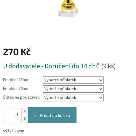
270 Kč
Měrná
U dodavatele - Doručení do 14 dnů
(9 ks)
cena:
Emblém 25mm
Emblém 50mm
Štítek na podstavec
Přidat do košíku
Výška 26cm