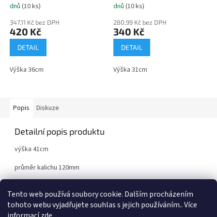
dnů
(10 ks)
dnů
(10 ks)
347,11 Kč bez DPH
280,99 Kč bez DPH
420 Kč
340 Kč
DETAIL
DETAIL
Výška 36cm
Výška 31cm
Popis
Diskuze
Detailní popis produktu
výška 41cm
průměr kalichu 120mm
kov/plast
Tento web používá soubory cookie. Dalším procházením
tohoto webu vyjadřujete souhlas s jejich používáním.. Více
informací
zde
.