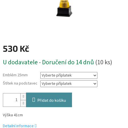
530 Kč
Měrná
U dodavatele - Doručení do 14 dnů
(10 ks)
cena:
Emblém 25mm
Štítek na podstavec
Přidat do košíku
Výška 41cm
Detailní informace