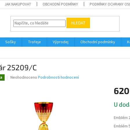
JAK NAKUPOVAT
OBCHODNÍ PODMÍNKY
PODMÍNKY OCHRANY OS
HLEDAT
Sošky
Trofeje
Výprodej
Obchodní podmínky
K
ár 25209/C
Průměrné
Neohodnoceno
Podrobnosti hodnocení
ka
hodnocení
produktu
620
je
0,0
Měrná
U dod
z
cena:
5
hvězdiček.
Emblém 
Emblém 