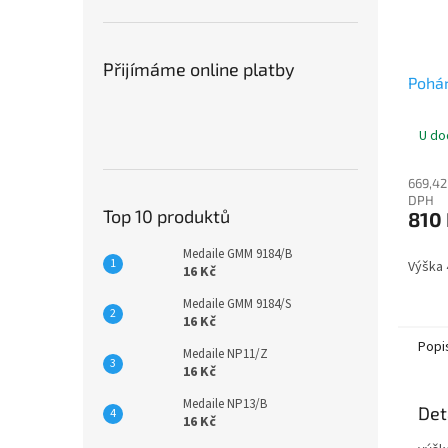
Přijímáme online platby
Pohá
U do
669,42
DPH
Top 10 produktů
810
Medaile GMM 9184/B
Výška
16 Kč
Medaile GMM 9184/S
16 Kč
Popi
Medaile NP11/Z
16 Kč
Medaile NP13/B
Det
16 Kč