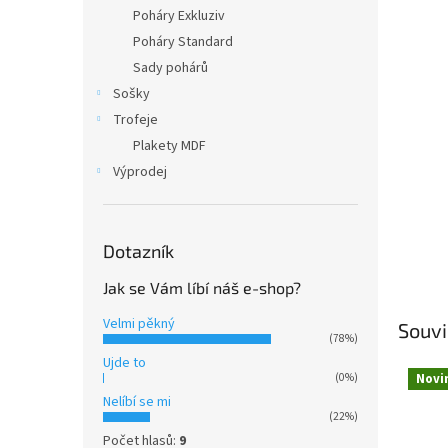
n
Poháry Exkluziv
e
Poháry Standard
l
Sady pohárů
Sošky
Trofeje
Plakety MDF
Výprodej
Dotazník
Jak se Vám líbí náš e-shop?
Velmi pěkný
Souvi
(78%)
Ujde to
Novi
(0%)
Nelíbí se mi
(22%)
Počet hlasů:
9