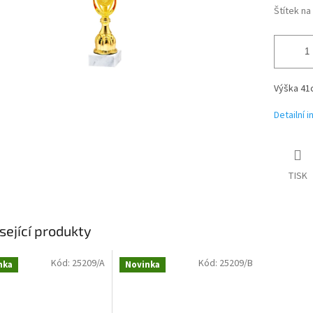
Štítek n
Výška 41
Detailní 
TISK
sející produkty
Kód:
25209/A
Kód:
25209/B
nka
Novinka