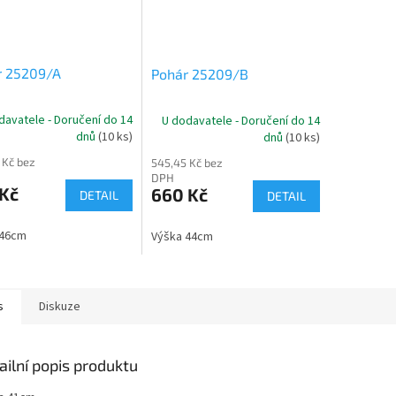
r 25209/A
Pohár 25209/B
davatele - Doručení do 14
U dodavatele - Doručení do 14
dnů
(10 ks)
dnů
(10 ks)
 Kč bez
545,45 Kč bez
DPH
 Kč
660 Kč
DETAIL
DETAIL
 46cm
Výška 44cm
s
Diskuze
ailní popis produktu