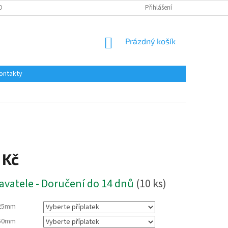
OBNÍCH ÚDAJŮ
Přihlášení
NÁKUPNÍ
Prázdný košík
KOŠÍK
ontakty
 Kč
avatele - Doručení do 14 dnů
(10 ks)
25mm
50mm