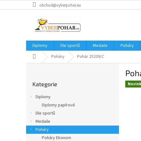
Přejít
obchod@vyberpohar.eu
na
obsah
Diplomy
Dle sportů
Medaile
Poháry
Domů
Poháry
Pohár 25209/C
P
Poh
o
Přeskočit
s
Kategorie
kategorie
Novin
t
r
Diplomy
a
Diplomy papírové
n
Dle sportů
n
í
Medaile
p
Poháry
a
Poháry Ekonom