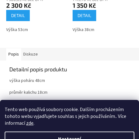
2 300 Kč
1 350 Kč
DETAIL
DETAIL
Výška 53cm
Výška 38cm
Popis
Diskuze
Detailní popis produktu
výška poháru 48cm
průměr kalichu 18cm
kov/plast
Tento web používá soubory cookie. Dalším procházením
tohoto webu vyjadřujete souhlas s jejich používáním.. Více
informací
zde
.
Z
á