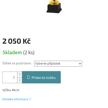
2 050 Kč
Měrná
Skladem
(2 ks)
cena:
Štítek na podstavec
Přidat do košíku
Výška 48cm
Detailní informace