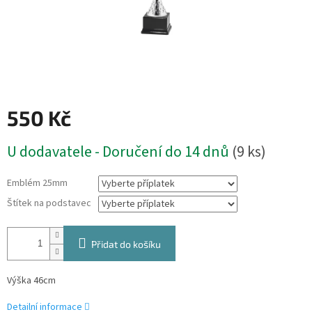
550 Kč
Měrná
U dodavatele - Doručení do 14 dnů
(9 ks)
cena:
Emblém 25mm
Štítek na podstavec
Přidat do košíku
Výška 46cm
Detailní informace