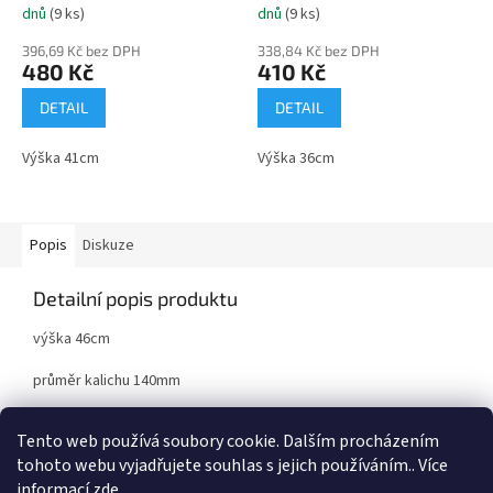
dnů
(9 ks)
dnů
(9 ks)
396,69 Kč bez DPH
338,84 Kč bez DPH
480 Kč
410 Kč
DETAIL
DETAIL
Výška 41cm
Výška 36cm
Popis
Diskuze
Detailní popis produktu
výška 46cm
průměr kalichu 140mm
kov/plast
Tento web používá soubory cookie. Dalším procházením
tohoto webu vyjadřujete souhlas s jejich používáním.. Více
informací
zde
.