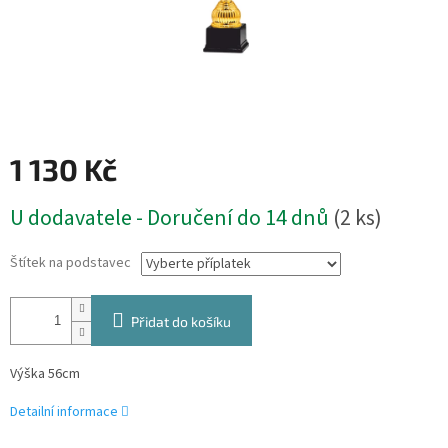
1 130 Kč
Měrná
U dodavatele - Doručení do 14 dnů
(2 ks)
cena:
Štítek na podstavec
Přidat do košíku
Výška 56cm
Detailní informace