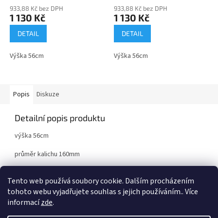
933,88 Kč bez DPH
933,88 Kč bez DPH
1 130 Kč
1 130 Kč
DETAIL
DETAIL
Výška 56cm
Výška 56cm
Popis
Diskuze
Detailní popis produktu
výška 56cm
průměr kalichu 160mm
kov/plast
Tento web používá soubory cookie. Dalším procházením
tohoto webu vyjadřujete souhlas s jejich používáním.. Více
informací
zde
.
Z