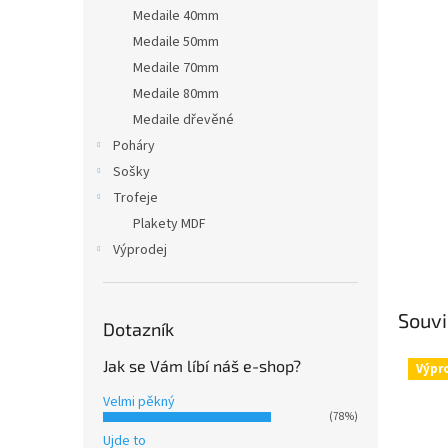
n
Medaile 40mm
e
Medaile 50mm
l
Medaile 70mm
Medaile 80mm
Medaile dřevěné
Poháry
Sošky
Trofeje
Plakety MDF
Výprodej
Souvi
Dotazník
Jak se Vám líbí náš e-shop?
Výpr
Velmi pěkný
(78%)
Ujde to