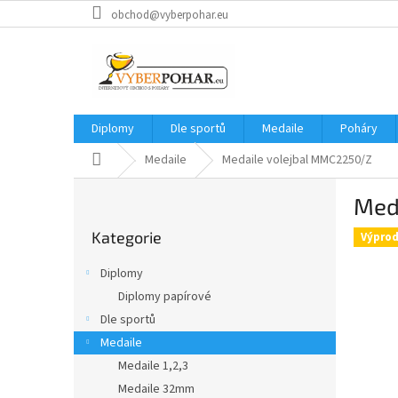
Přejít
obchod@vyberpohar.eu
na
obsah
Diplomy
Dle sportů
Medaile
Poháry
Domů
Medaile
Medaile volejbal MMC2250/Z
P
Med
o
Přeskočit
s
Kategorie
kategorie
Výprod
t
r
Diplomy
a
Diplomy papírové
n
Dle sportů
n
í
Medaile
p
Medaile 1,2,3
a
Medaile 32mm