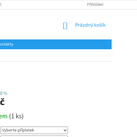
OBNÍCH ÚDAJŮ
Přihlášení
NÁKUPNÍ
Prázdný košík
KOŠÍK
ontakty
0 %
Kč
dem
(1 ks)