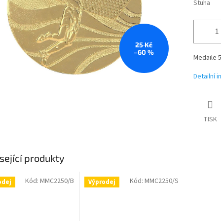
Stuha
25 Kč
–60 %
Medaile
Detailní 
TISK
sející produkty
Kód:
MMC2250/B
Kód:
MMC2250/S
odej
Výprodej