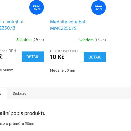
25 Kč
25 Kč
–60 %
–60 %
le volejbal
Medaile volejbal
2250/B
MMC2250/S
Skladem
(29 ks)
Skladem
(15 ks)
č bez DPH
8,26 Kč bez DPH
č
10 Kč
DETAIL
DETAIL
le 50mm
Medaile 50mm
s
Diskuze
ailní popis produktu
ile o průměru 50mm