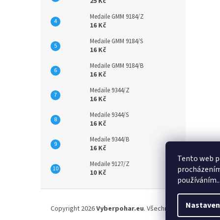
25 Kč
Medaile GMM 9184/Z
16 Kč
Medaile GMM 9184/S
16 Kč
Medaile GMM 9184/B
16 Kč
Medaile 9344/Z
16 Kč
Medaile 9344/S
16 Kč
Medaile 9344/B
16 Kč
Tento web po
Medaile 9127/Z
procházením 
10 Kč
používáním..
Z
á
Nastaven
Copyright 2026
Vyberpohar.eu
. Všechna práva vyhrazena
p