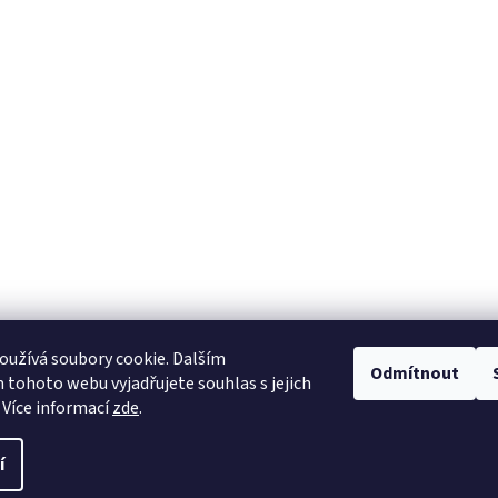
užívá soubory cookie. Dalším
Odmítnout
tohoto webu vyjadřujete souhlas s jejich
 Více informací
zde
.
í
.