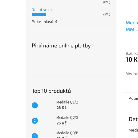
(0%)
Nelíbí se mi
(22%)
Počet hlasů:
9
Medai
MMC
Přijímáme online platby
8,26 K
10 K
Medai
Top 10 produktů
Popi
Medaile Q1/Z
25 Kč
Medaile Q2/S
Det
25 Kč
Meda
Medaile Q3/B