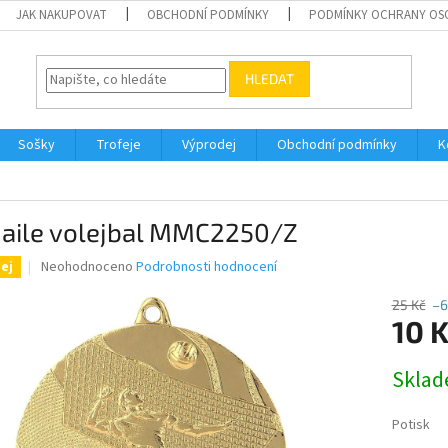
JAK NAKUPOVAT
OBCHODNÍ PODMÍNKY
PODMÍNKY OCHRANY OS
HLEDAT
Sošky
Trofeje
Výprodej
Obchodní podmínky
K
aile volejbal MMC2250/Z
Průměrné
Neohodnoceno
Podrobnosti hodnocení
ej
hodnocení
produktu
25 Kč
–6
je
10 
0,0
z
Měrná
Skla
5
cena:
hvězdiček.
Potisk