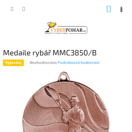
Přejít
NÁKUP
na
obsah
KOŠÍK
Medaile rybář MMC3850/B
Průměrné
Neohodnoceno
Podrobnosti hodnocení
Výprodej
hodnocení
produktu
je
0,0
z
5
hvězdiček.