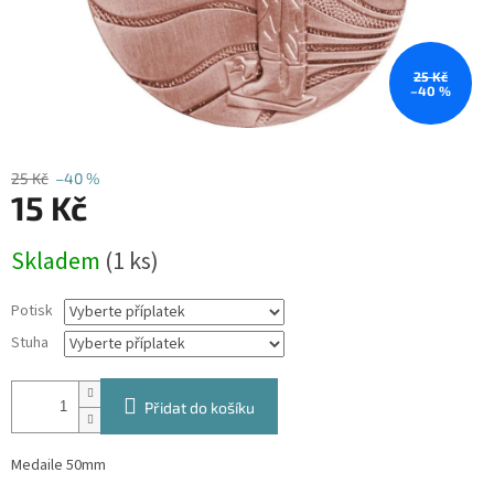
25 Kč
–40 %
25 Kč
–40 %
15 Kč
Měrná
Skladem
(1 ks)
cena:
Potisk
Stuha
Přidat do košíku
Medaile 50mm