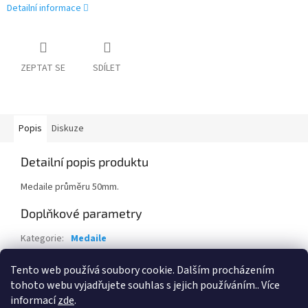
Detailní informace
ZEPTAT SE
SDÍLET
Popis
Diskuze
Detailní popis produktu
Medaile průměru 50mm.
Doplňkové parametry
Kategorie
:
Medaile
Stuha
:
- 22mm modrá-bílá-červená
Tento web používá soubory cookie. Dalším procházením
Potisk
:
- bez potisku
tohoto webu vyjadřujete souhlas s jejich používáním.. Více
informací
zde
.