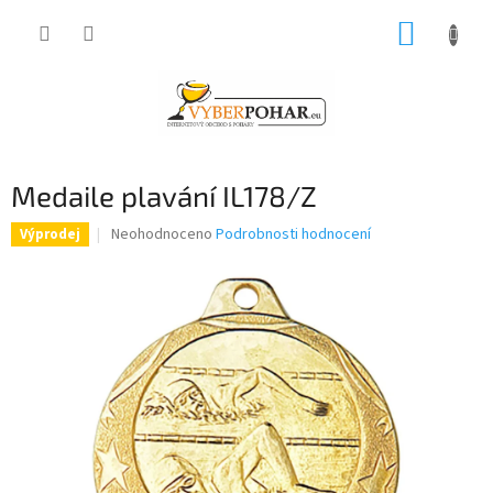
Přejít
NÁKUP
na
obsah
KOŠÍK
Medaile plavání IL178/Z
Průměrné
Neohodnoceno
Podrobnosti hodnocení
Výprodej
hodnocení
produktu
je
0,0
z
5
hvězdiček.