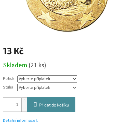
13 Kč
Měrná
Skladem
(21 ks)
cena:
Potisk
Stuha
Přidat do košíku
Detailní informace