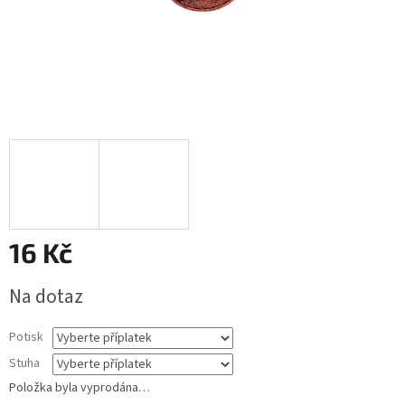
16 Kč
Měrná
Na dotaz
cena:
Potisk
Stuha
Položka byla vyprodána…