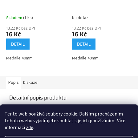
Skladem
(1 ks)
Na dotaz
13,22 Kč bez DPH
13,22 Kč bez DPH
16 Kč
16 Kč
DETAIL
DETAIL
Medaile 40mm
Medaile 40mm
Popis
Diskuze
Detailní popis produktu
Medaile o průměru 40mm
Tento web používá soubory cookie. Dalším procházením
tohoto webu vyjadřujete souhlas s jejich používáním.. Více
informací
zde
.
Z