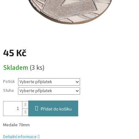
45 Kč
Měrná
Skladem
(3 ks)
cena:
Potisk
Stuha
Přidat do košíku
Medaile 70mm
Detailní informace