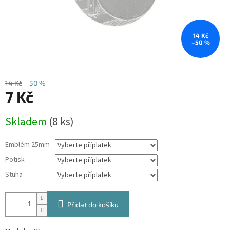
14 Kč
–50 %
14 Kč
–50 %
7 Kč
Měrná
Skladem
(8 ks)
cena:
Emblém 25mm
Potisk
Stuha
Přidat do košíku