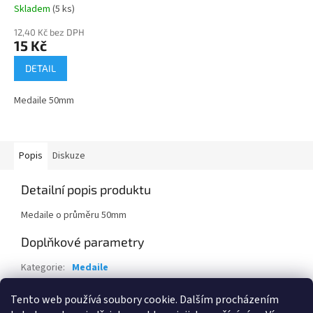
Skladem
(5 ks)
12,40 Kč bez DPH
15 Kč
DETAIL
Medaile 50mm
Popis
Diskuze
Detailní popis produktu
Medaile o průměru 50mm
Doplňkové parametry
Kategorie
:
Medaile
Stuha
:
- 22mm modrá-červená-bílá
Tento web používá soubory cookie. Dalším procházením
Potisk
:
- vlastní motiv