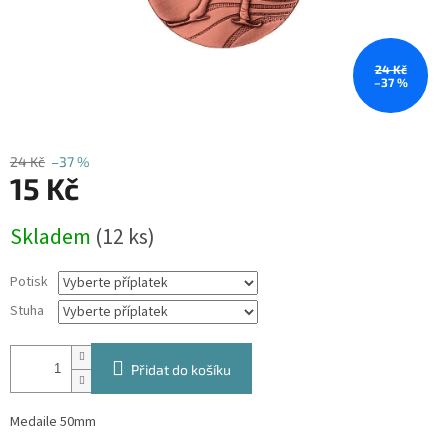
24 Kč
–37 %
24 Kč
–37 %
15 Kč
Měrná
Skladem
(12 ks)
cena:
Potisk
Stuha
Přidat do košíku
Medaile 50mm