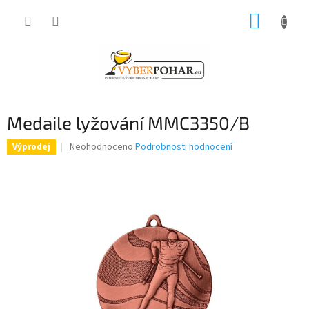
Přejít
NÁKUP
na
obsah
KOŠÍK
Medaile lyžování MMC3350/B
Průměrné
Neohodnoceno
Podrobnosti hodnocení
Výprodej
hodnocení
produktu
je
0,0
z
5
hvězdiček.