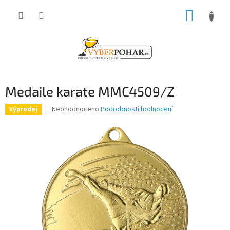
Přejít
NÁKUP
na
obsah
KOŠÍK
Medaile karate MMC4509/Z
Průměrné
Neohodnoceno
Podrobnosti hodnocení
Výprodej
hodnocení
produktu
je
0,0
z
5
hvězdiček.