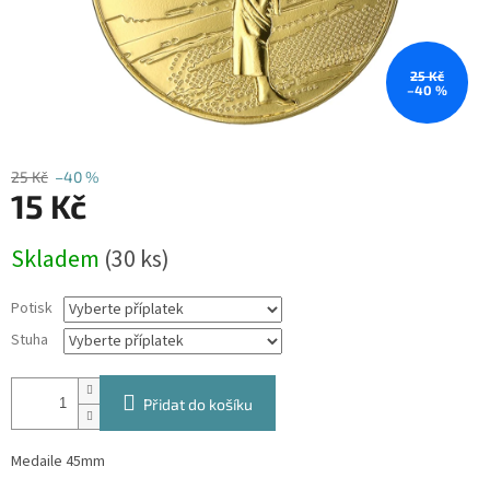
25 Kč
–40 %
25 Kč
–40 %
15 Kč
Měrná
Skladem
(30 ks)
cena:
Potisk
Stuha
Přidat do košíku
Medaile 45mm