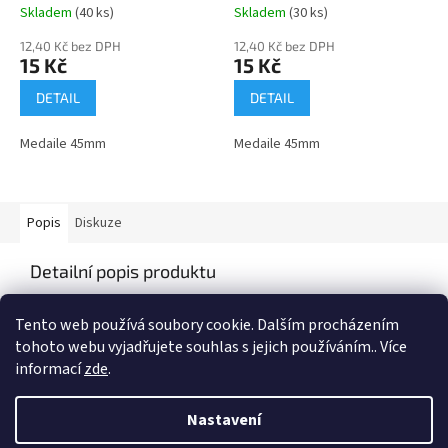
Skladem
(40 ks)
Skladem
(30 ks)
12,40 Kč bez DPH
12,40 Kč bez DPH
15 Kč
15 Kč
DETAIL
DETAIL
Medaile 45mm
Medaile 45mm
Popis
Diskuze
Detailní popis produktu
POPIS:Medaile oprůměru 45mm
Tento web používá soubory cookie. Dalším procházením
tohoto webu vyjadřujete souhlas s jejich používáním.. Více
informací
zde
.
Z
á
Nastavení
Vytvořil Shoptet
p