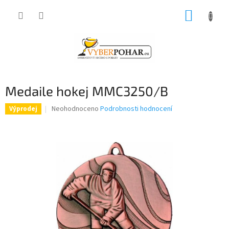
Přejít
NÁKUP
na
obsah
KOŠÍK
Medaile hokej MMC3250/B
Průměrné
Neohodnoceno
Podrobnosti hodnocení
Výprodej
hodnocení
produktu
je
0,0
z
5
hvězdiček.