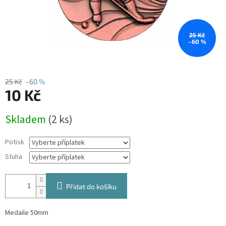
25 Kč
–60 %
25 Kč
–60 %
10 Kč
Měrná
Skladem
(2 ks)
cena:
Potisk
Stuha
Přidat do košíku
Medaile 50mm