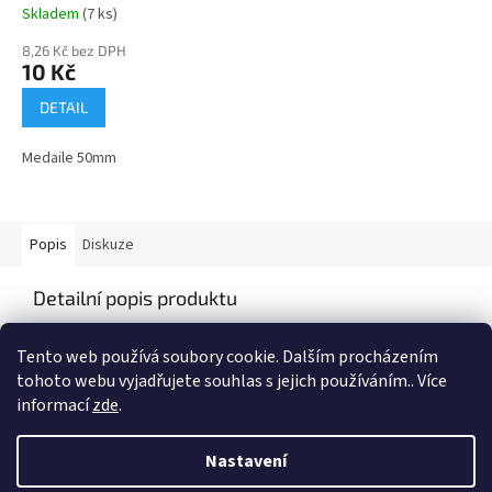
Skladem
(7 ks)
8,26 Kč bez DPH
10 Kč
DETAIL
Medaile 50mm
Popis
Diskuze
Detailní popis produktu
Medaile o průměru 50mm
Tento web používá soubory cookie. Dalším procházením
tohoto webu vyjadřujete souhlas s jejich používáním.. Více
informací
zde
.
Z
á
Nastavení
Vytvořil Shoptet
p