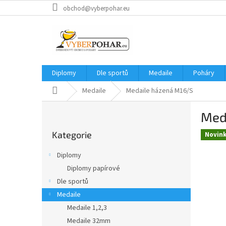
Přejít
obchod@vyberpohar.eu
na
obsah
Diplomy
Dle sportů
Medaile
Poháry
Domů
Medaile
Medaile házená M16/S
P
Med
o
Přeskočit
s
Kategorie
kategorie
Novin
t
r
Diplomy
a
Diplomy papírové
n
Dle sportů
n
í
Medaile
p
Medaile 1,2,3
a
Medaile 32mm