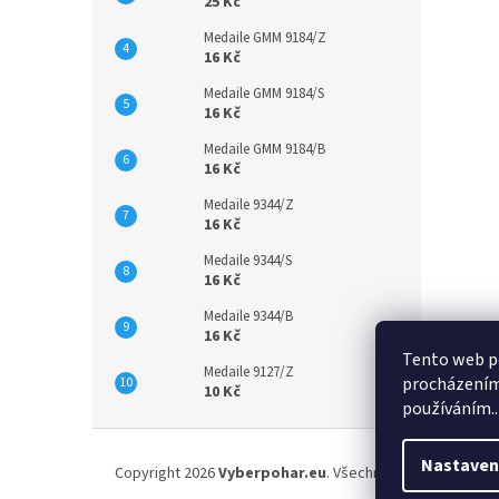
25 Kč
Medaile GMM 9184/Z
16 Kč
Medaile GMM 9184/S
16 Kč
Medaile GMM 9184/B
16 Kč
Medaile 9344/Z
16 Kč
Medaile 9344/S
16 Kč
Medaile 9344/B
16 Kč
Tento web po
Medaile 9127/Z
procházením 
10 Kč
používáním..
Z
á
Nastaven
Copyright 2026
Vyberpohar.eu
. Všechna práva vyhrazena
p