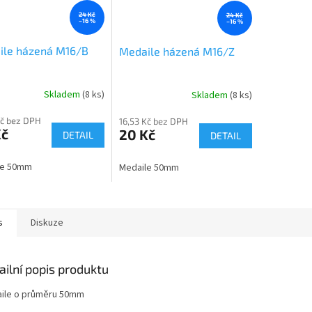
24 Kč
24 Kč
–16 %
–16 %
ile házená M16/B
Medaile házená M16/Z
Skladem
(8 ks)
Skladem
(8 ks)
Kč bez DPH
16,53 Kč bez DPH
Kč
20 Kč
DETAIL
DETAIL
le 50mm
Medaile 50mm
s
Diskuze
ailní popis produktu
ile o průměru 50mm