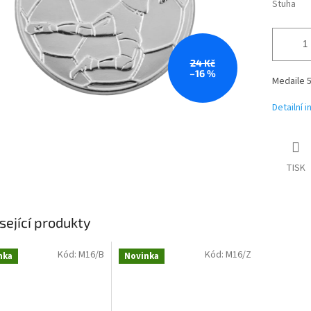
Stuha
24 Kč
–16 %
Medaile
Detailní 
TISK
sející produkty
Kód:
M16/B
Kód:
M16/Z
nka
Novinka