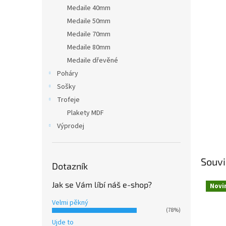
n
Medaile 40mm
e
Medaile 50mm
l
Medaile 70mm
Medaile 80mm
Medaile dřevěné
Poháry
Sošky
Trofeje
Plakety MDF
Výprodej
Souvi
Dotazník
Jak se Vám líbí náš e-shop?
Novi
Velmi pěkný
(78%)
Ujde to