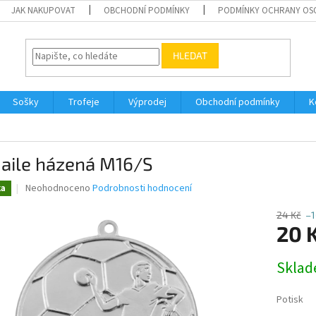
JAK NAKUPOVAT
OBCHODNÍ PODMÍNKY
PODMÍNKY OCHRANY OS
HLEDAT
Sošky
Trofeje
Výprodej
Obchodní podmínky
K
aile házená M16/S
Průměrné
Neohodnoceno
Podrobnosti hodnocení
ka
hodnocení
produktu
24 Kč
–
je
20 
0,0
z
Měrná
Skla
5
cena:
hvězdiček.
Potisk