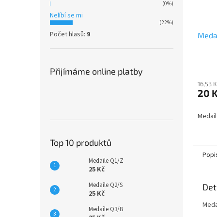
(0%)
Nelíbí se mi
(22%)
Počet hlasů:
9
Meda
Přijímáme online platby
16,53 
20 
Medai
Top 10 produktů
Popi
Medaile Q1/Z
25 Kč
Medaile Q2/S
Det
25 Kč
Meda
Medaile Q3/B