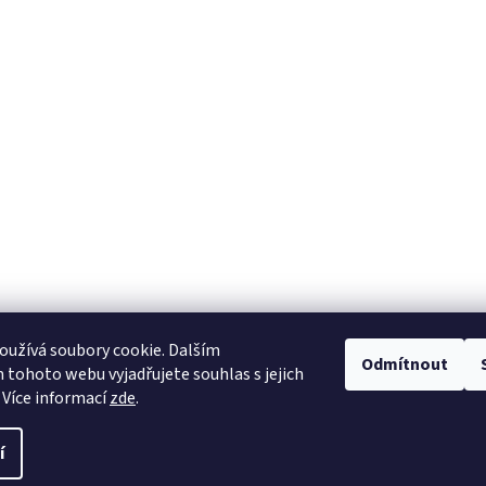
užívá soubory cookie. Dalším
Odmítnout
tohoto webu vyjadřujete souhlas s jejich
 Více informací
zde
.
í
.