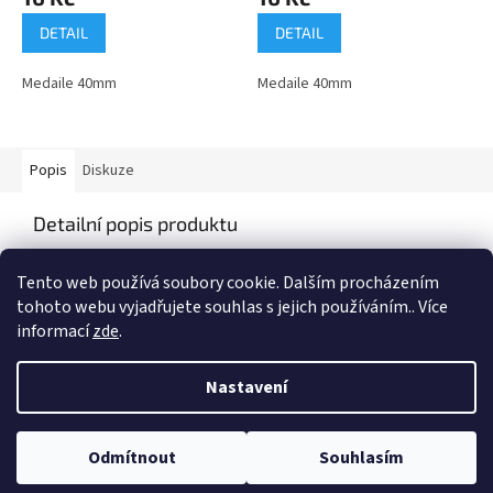
DETAIL
DETAIL
Medaile 40mm
Medaile 40mm
Popis
Diskuze
Detailní popis produktu
Medaile o průměru 40mm
Tento web používá soubory cookie. Dalším procházením
tohoto webu vyjadřujete souhlas s jejich používáním.. Více
informací
zde
.
Z
á
Nastavení
Vytvořil Shoptet
p
a
t
Odmítnout
Souhlasím
Copyright 2026
Vyberpohar.eu
. Všechna práva vyhrazena.
í