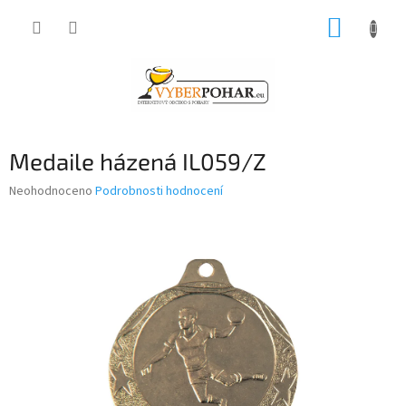
Přejít
NÁKUP
na
obsah
KOŠÍK
Medaile házená IL059/Z
Průměrné
Neohodnoceno
Podrobnosti hodnocení
hodnocení
produktu
je
0,0
z
5
hvězdiček.