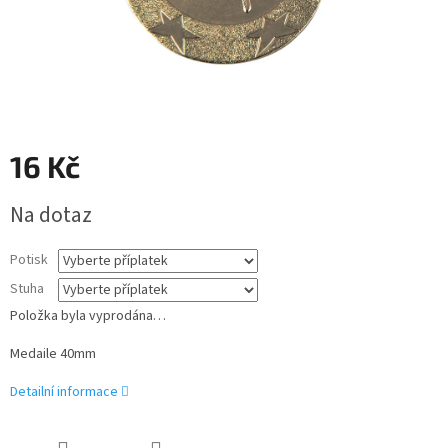
16 Kč
Měrná
Na dotaz
cena:
Potisk
Stuha
Položka byla vyprodána…
Medaile 40mm
Detailní informace