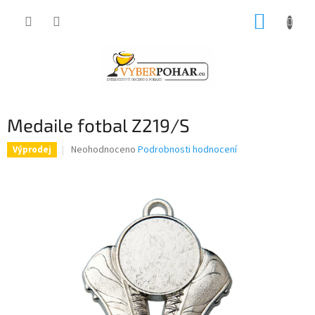
Přejít
NÁKUP
na
obsah
KOŠÍK
Medaile fotbal Z219/S
Průměrné
Neohodnoceno
Podrobnosti hodnocení
Výprodej
hodnocení
produktu
je
0,0
z
5
hvězdiček.