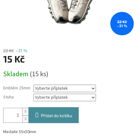
22 Kč
–31 %
22 Kč
–31 %
15 Kč
Měrná
Skladem
(15 ks)
cena:
Emblém 25mm
Stuha
Přidat do košíku
Medaile 55x50mm