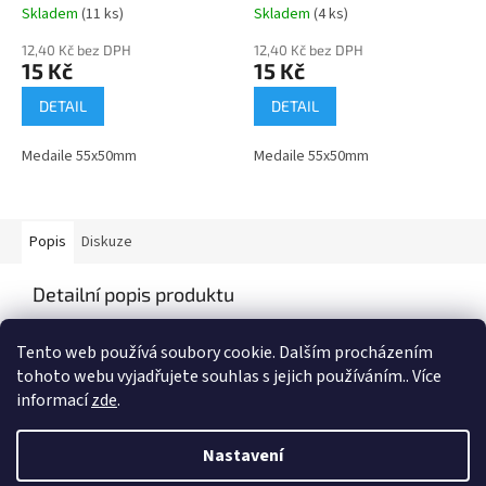
Skladem
(11 ks)
Skladem
(4 ks)
12,40 Kč bez DPH
12,40 Kč bez DPH
15 Kč
15 Kč
DETAIL
DETAIL
Medaile 55x50mm
Medaile 55x50mm
Popis
Diskuze
Detailní popis produktu
Medaile o průměru 55X50mm
Tento web používá soubory cookie. Dalším procházením
tohoto webu vyjadřujete souhlas s jejich používáním.. Více
informací
zde
.
Z
á
Nastavení
Vytvořil Shoptet
p