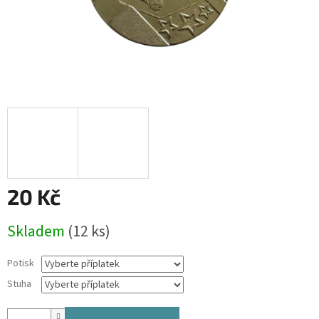
20 Kč
Měrná
Skladem
(12 ks)
cena:
Potisk
Stuha